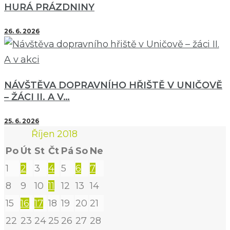
HURÁ PRÁZDNINY
26. 6. 2026
NÁVŠTĚVA DOPRAVNÍHO HŘIŠTĚ V UNIČOVĚ
– ŽÁCI II. A V…
25. 6. 2026
Říjen 2018
Po
Út
St
Čt
Pá
So
Ne
1
2
3
4
5
6
7
8
9
10
11
12
13
14
15
16
17
18
19
20
21
22
23
24
25
26
27
28