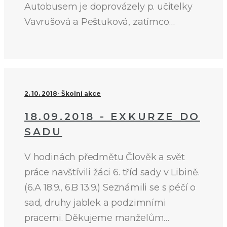
Autobusem je doprovázely p. učitelky
Vavrušová a Peštuková, zatímco…
2. 10. 2018
Školní akce
18.09.2018 - EXKURZE DO
SADU
V hodinách předmětu Člověk a svět
práce navštívili žáci 6. tříd sady v Libině.
(6.A 18.9., 6.B 13.9.) Seznámili se s péčí o
sad, druhy jablek a podzimními
pracemi. Děkujeme manželům…