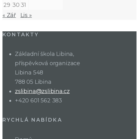
29
30
31
« Zář
Lis »
KONTAKTY
Základní škola Libina,
příspěvková organizace
Libina 548
788 05 Libina
zslibina@zslibina.cz
+420 601 562 383
RYCHLÁ NABÍDKA