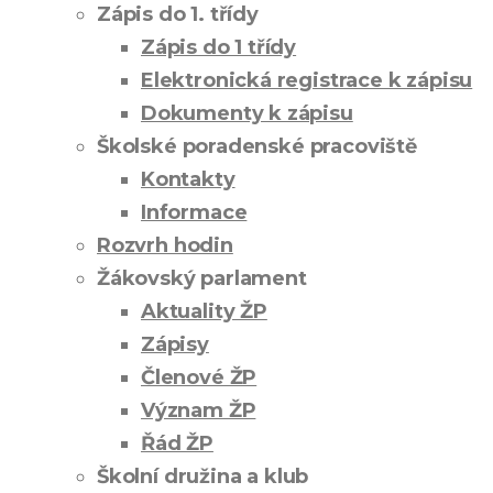
Zápis do 1. třídy
Zápis do 1 třídy
Elektronická registrace k zápisu
Dokumenty k zápisu
Školské poradenské pracoviště
Kontakty
Informace
Rozvrh hodin
Žákovský parlament
Aktuality ŽP
Zápisy
Členové ŽP
Význam ŽP
Řád ŽP
Školní družina a klub