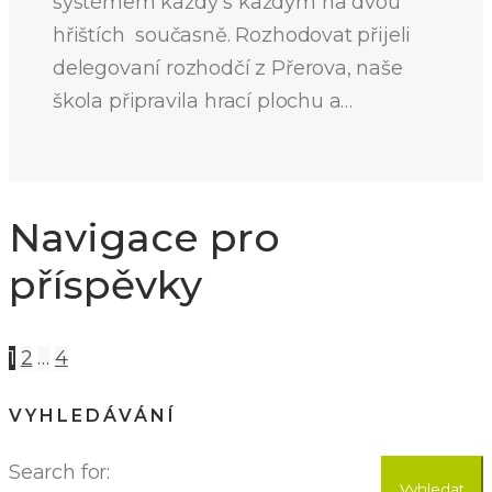
systémem každý s každým na dvou
hřištích současně. Rozhodovat přijeli
delegovaní rozhodčí z Přerova, naše
škola připravila hrací plochu a…
Navigace pro
příspěvky
1
2
…
4
VYHLEDÁVÁNÍ
Search for:
Vyhledat