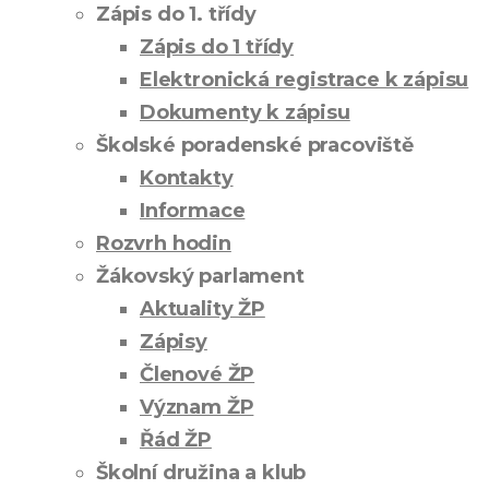
Zápis do 1. třídy
Zápis do 1 třídy
Elektronická registrace k zápisu
Dokumenty k zápisu
Školské poradenské pracoviště
Kontakty
Informace
Rozvrh hodin
Žákovský parlament
Aktuality ŽP
Zápisy
Členové ŽP
Význam ŽP
Řád ŽP
Školní družina a klub