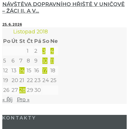
NÁVŠTĚVA DOPRAVNÍHO HŘIŠTĚ V UNIČOVĚ
– ŽÁCI II. A V…
25. 6. 2026
Listopad 2018
Po
Út
St
Čt
Pá
So
Ne
1
2
3
4
5
6
7
8
9
10
11
12
13
14
15
16
17
18
19
20
21
22
23
24
25
26
27
28
29
30
« Říj
Pro »
KONTAKTY