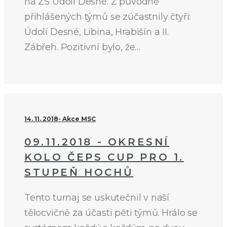
na ZŠ Údolí Desné. Z původně
přihlášených týmů se zúčastnily čtyři:
Údolí Desné, Libina, Hrabišín a II.
Zábřeh. Pozitivní bylo, že…
14. 11. 2018
Akce MSC
09.11.2018 - OKRESNÍ
KOLO ČEPS CUP PRO 1.
STUPEŇ HOCHŮ
Tento turnaj se uskutečnil v naší
tělocvičně za účasti pěti týmů. Hrálo se