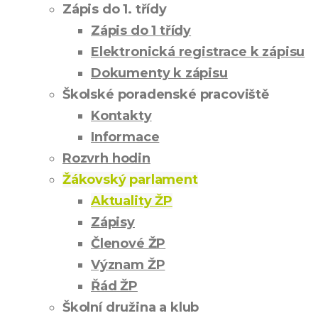
Zápis do 1. třídy
Zápis do 1 třídy
Elektronická registrace k zápisu
Dokumenty k zápisu
Školské poradenské pracoviště
Kontakty
Informace
Rozvrh hodin
Žákovský parlament
Aktuality ŽP
Zápisy
Členové ŽP
Význam ŽP
Řád ŽP
Školní družina a klub