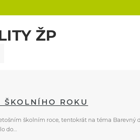
ITY ŽP
R ŠKOLNÍHO ROKU
etošním školním roce, tentokrát na téma Barevný de
šlo do…