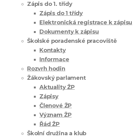
Zápis do 1. třídy
Zápis do 1 třídy
Elektronická registrace k zápisu
Dokumenty k zápisu
Školské poradenské pracoviště
Kontakty
Informace
Rozvrh hodin
Žákovský parlament
Aktuality ŽP
Zápisy
Členové ŽP
Význam ŽP
Řád ŽP
Školní družina a klub