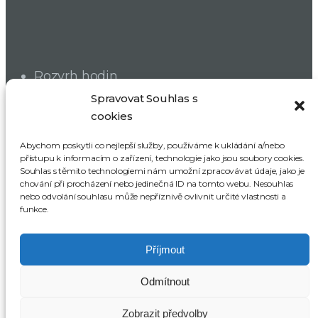
Rozvrh hodin
Dokumenty školy
Spravovat Souhlas s
cookies
Školská rada
SRPDŠ
Abychom poskytli co nejlepší služby, používáme k ukládání a/nebo
přístupu k informacím o zařízení, technologie jako jsou soubory cookies.
Souhlas s těmito technologiemi nám umožní zpracovávat údaje, jako je
ODBĚR NOVINEK
chování při procházení nebo jedinečná ID na tomto webu. Nesouhlas
nebo odvolání souhlasu může nepříznivě ovlivnit určité vlastnosti a
funkce.
Příjmout
Odmítnout
Celkem návštěv:
499 895
Zobrazit předvolby