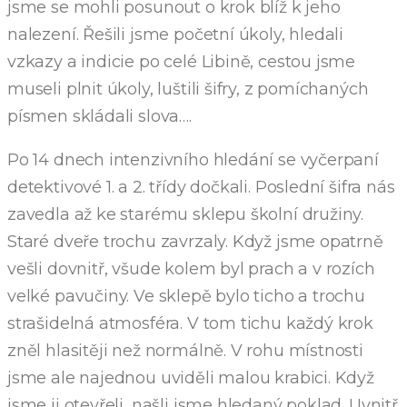
jsme se mohli posunout o krok blíž k jeho
nalezení. Řešili jsme početní úkoly, hledali
vzkazy a indicie po celé Libině, cestou jsme
museli plnit úkoly, luštili šifry, z pomíchaných
písmen skládali slova….
Po 14 dnech intenzivního hledání se vyčerpaní
detektivové 1. a 2. třídy dočkali. Poslední šifra nás
zavedla až ke starému sklepu školní družiny.
Staré dveře trochu zavrzaly. Když jsme opatrně
vešli dovnitř, všude kolem byl prach a v rozích
velké pavučiny. Ve sklepě bylo ticho a trochu
strašidelná atmosféra. V tom tichu každý krok
zněl hlasitěji než normálně. V rohu místnosti
jsme ale najednou uviděli malou krabici. Když
jsme ji otevřeli, našli jsme hledaný poklad. Uvnitř