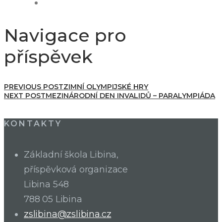
Navigace pro
příspěvek
PREVIOUS POST
ZIMNÍ OLYMPIJSKÉ HRY
NEXT POST
MEZINÁRODNÍ DEN INVALIDŮ – PARALYMPIÁDA
KONTAKTY
Základní škola Libina,
příspěvková organizace
Libina 548
788 05 Libina
zslibina@zslibina.cz