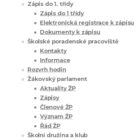
Zápis do 1. třídy
Zápis do 1 třídy
Elektronická registrace k zápisu
Dokumenty k zápisu
Školské poradenské pracoviště
Kontakty
Informace
Rozvrh hodin
Žákovský parlament
Aktuality ŽP
Zápisy
Členové ŽP
Význam ŽP
Řád ŽP
Školní družina a klub