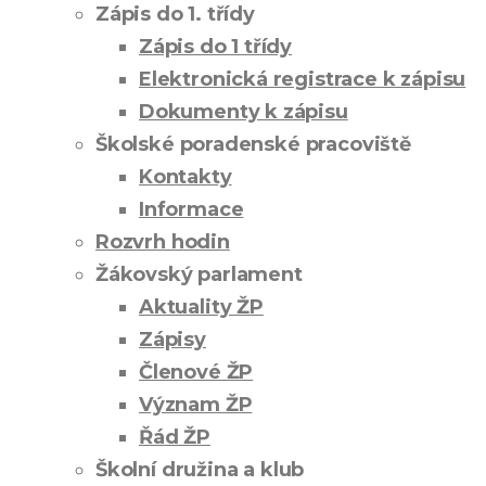
Zápis do 1. třídy
Zápis do 1 třídy
Elektronická registrace k zápisu
Dokumenty k zápisu
Školské poradenské pracoviště
Kontakty
Informace
Rozvrh hodin
Žákovský parlament
Aktuality ŽP
Zápisy
Členové ŽP
Význam ŽP
Řád ŽP
Školní družina a klub