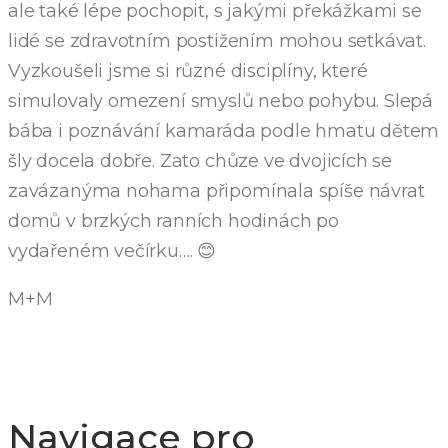
ale také lépe pochopit, s jakými překážkami se
lidé se zdravotním postižením mohou setkávat.
Vyzkoušeli jsme si různé disciplíny, které
simulovaly omezení smyslů nebo pohybu. Slepá
bába i poznávání kamaráda podle hmatu dětem
šly docela dobře. Zato chůze ve dvojicích se
zavázanýma nohama připomínala spíše návrat
domů v brzkých ranních hodinách po
vydařeném večírku…. 😊
M+M
Navigace pro