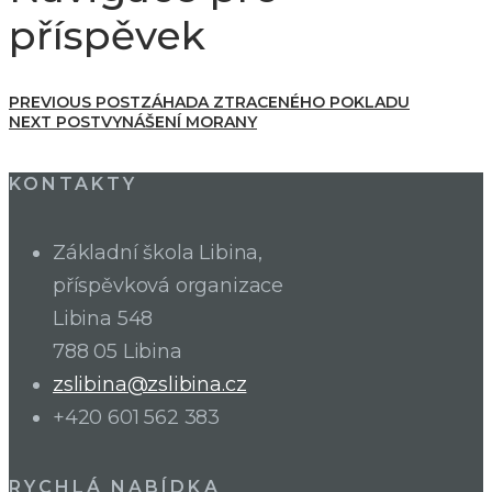
příspěvek
PREVIOUS POST
ZÁHADA ZTRACENÉHO POKLADU
NEXT POST
VYNÁŠENÍ MORANY
KONTAKTY
Základní škola Libina,
příspěvková organizace
Libina 548
788 05 Libina
zslibina@zslibina.cz
+420 601 562 383
RYCHLÁ NABÍDKA