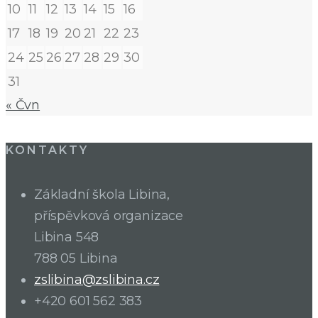
10
11
12
13
14
15
16
17
18
19
20
21
22
23
24
25
26
27
28
29
30
31
« Čvn
KONTAKTY
Základní škola Libina,
příspěvková organizace
Libina 548
788 05 Libina
zslibina@zslibina.cz
+420 601 562 383