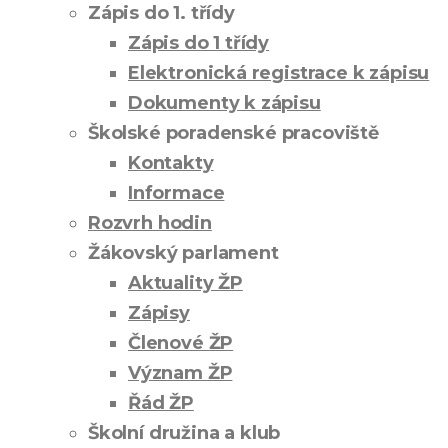
Zápis do 1. třídy
Zápis do 1 třídy
Elektronická registrace k zápisu
Dokumenty k zápisu
Školské poradenské pracoviště
Kontakty
Informace
Rozvrh hodin
Žákovský parlament
Aktuality ŽP
Zápisy
Členové ŽP
Význam ŽP
Řád ŽP
Školní družina a klub