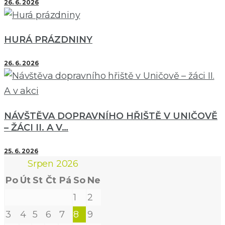
26. 6. 2026
HURÁ PRÁZDNINY
26. 6. 2026
NÁVŠTĚVA DOPRAVNÍHO HŘIŠTĚ V UNIČOVĚ
– ŽÁCI II. A V…
25. 6. 2026
Srpen 2026
Po
Út
St
Čt
Pá
So
Ne
1
2
3
4
5
6
7
8
9