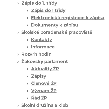
Zápis do 1. třídy
Zápis do 1 třídy
Elektronická registrace k zápisu
Dokumenty k zápisu
Školské poradenské pracoviště
Kontakty
Informace
Rozvrh hodin
Žákovský parlament
Aktuality ŽP
Zápisy
Členové ŽP
Význam ŽP
Řád ŽP
Školní družina a klub