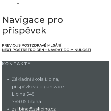
Navigace pro
příspěvek
PREVIOUS POST
ZDRAVÉ MLSÁNÍ
NEXT POST
RETRO DEN – NÁVRAT DO MINULOSTI
KONTAKTY
Základní škola Libina,
příspěvková organizace
Libina 548
788 05 Libina
zslibina@zslibina.cz