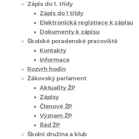
Zápis do 1. třídy
Zápis do 1 třídy
Elektronická registrace k zápisu
Dokumenty k zápisu
Školské poradenské pracoviště
Kontakty
Informace
Rozvrh hodin
Žákovský parlament
Aktuality ŽP
Zápisy
Členové ŽP
Význam ŽP
Řád ŽP
Školní družina a klub