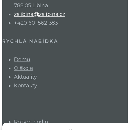
788 05 Libina
zslibina@zslibina.cz
+420 601 562 383
RYCHLÁ NABÍDKA
Domů
O škole
Aktuality
Kontakty
Rozvrh hodin