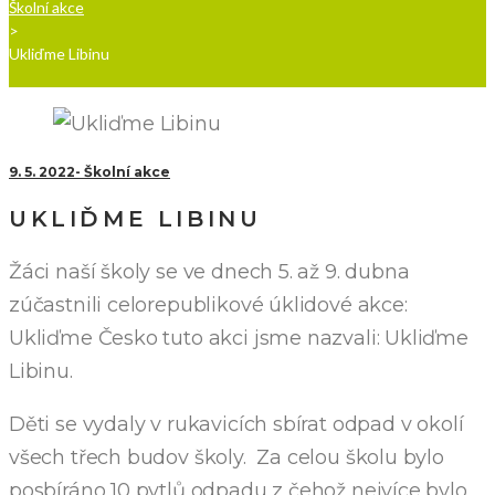
Školní akce
>
Ukliďme Libinu
9. 5. 2022
Školní akce
UKLIĎME LIBINU
Žáci naší školy se ve dnech 5. až 9. dubna
zúčastnili celorepublikové úklidové akce:
Ukliďme Česko tuto akci jsme nazvali: Ukliďme
Libinu.
Děti se vydaly v rukavicích sbírat odpad v okolí
všech třech budov školy. Za celou školu bylo
posbíráno 10 pytlů odpadu z čehož nejvíce bylo