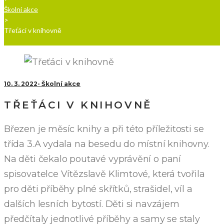
Školní akce
>
Třeťáci v knihovně
10. 3. 2022
Školní akce
TŘEŤÁCI V KNIHOVNĚ
Březen je měsíc knihy a při této příležitosti se
třída 3.A vydala na besedu do místní knihovny.
Na děti čekalo poutavé vyprávění o paní
spisovatelce Vítězslavě Klimtové, která tvořila
pro děti příběhy plné skřítků, strašidel, víl a
dalších lesních bytostí. Děti si navzájem
předčítaly jednotlivé příběhy a samy se staly