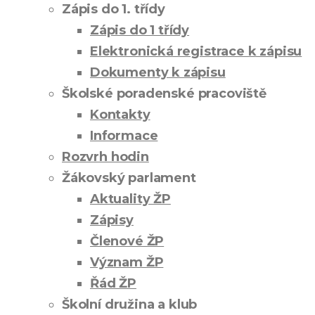
Zápis do 1. třídy
Zápis do 1 třídy
Elektronická registrace k zápisu
Dokumenty k zápisu
Školské poradenské pracoviště
Kontakty
Informace
Rozvrh hodin
Žákovský parlament
Aktuality ŽP
Zápisy
Členové ŽP
Význam ŽP
Řád ŽP
Školní družina a klub