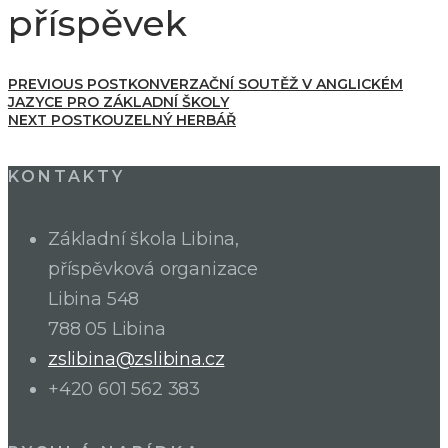
příspěvek
PREVIOUS POST
KONVERZAČNÍ SOUTĚŽ V ANGLICKÉM
JAZYCE PRO ZÁKLADNÍ ŠKOLY
NEXT POST
KOUZELNÝ HERBÁŘ
KONTAKTY
Základní škola Libina,
příspěvková organizace
Libina 548
788 05 Libina
zslibina@zslibina.cz
+420 601 562 383