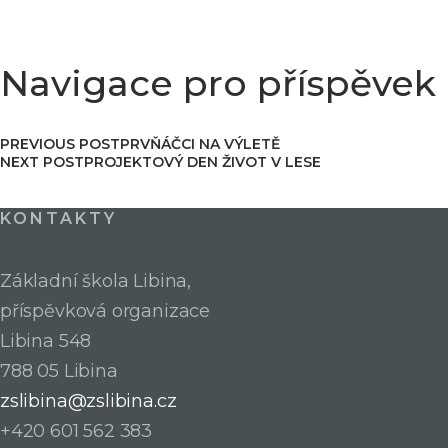
Navigace pro příspěvek
PREVIOUS POST
PRVŇÁČCI NA VÝLETĚ
NEXT POST
PROJEKTOVÝ DEN ŽIVOT V LESE
KONTAKTY
Základní škola Libina,
příspěvková organizace
Libina 548
788 05 Libina
zslibina@zslibina.cz
+420 601 562 383