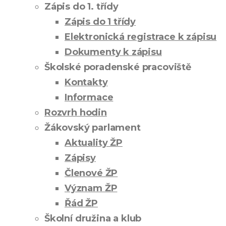
Zápis do 1. třídy
Zápis do 1 třídy
Elektronická registrace k zápisu
Dokumenty k zápisu
Školské poradenské pracoviště
Kontakty
Informace
Rozvrh hodin
Žákovský parlament
Aktuality ŽP
Zápisy
Členové ŽP
Význam ŽP
Řád ŽP
Školní družina a klub