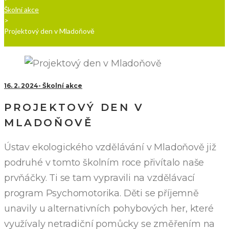
Školní akce
>
Projektový den v Mladoňově
16. 2. 2024
Školní akce
PROJEKTOVÝ DEN V
MLADOŇOVĚ
Ústav ekologického vzdělávání v Mladoňově již
podruhé v tomto školním roce přivítalo naše
prvňáčky. Ti se tam vypravili na vzdělávací
program Psychomotorika. Děti se příjemně
unavily u alternativních pohybových her, které
využívaly netradiční pomůcky se změřením na