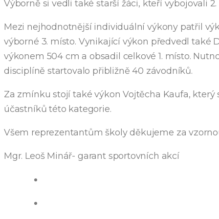
Výborně si vedli také starší žáci, kteří vybojovali
Mezi nejhodnotnější individuální výkony patřil 
výborné 3. místo. Vynikající výkon předvedl také Da
výkonem 504 cm a obsadil celkové 1. místo. Nutno do
disciplíně startovalo přibližně 40 závodníků.
Za zmínku stojí také výkon Vojtěcha Kaufa, který 
účastníků této kategorie.
Všem reprezentantům školy děkujeme za vzornou 
Mgr. Leoš Minář- garant sportovních akcí