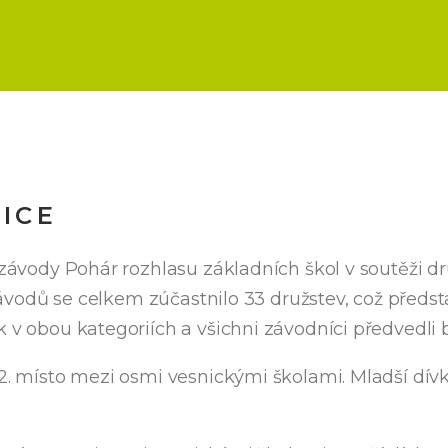
ICE
závody Pohár rozhlasu základních škol v soutěži družs
. Závodů se celkem zúčastnilo 33 družstev, což předs
 v obou kategoriích a všichni závodníci předvedli b
2. místo mezi osmi vesnickými školami. Mladší dívky