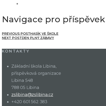
Navigace pro příspěvek
PREVIOUS POST
HASÍK VE ŠKOLE
NEXT POST
DEN PLNÝ ZÁBAVY
KONTAKTY
Základní škola Libina,
příspěvková organizace
Libina 548
788 05 Libina
zslibina@zslibina.cz
+420 601 562 383