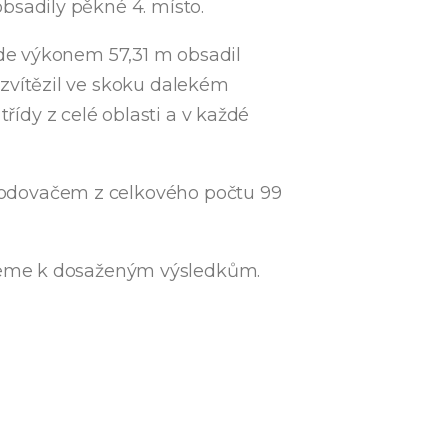
obsadily pěkné 4. místo.
kde výkonem 57,31 m obsadil
ů zvítězil ve skoku dalekém
řídy z celé oblasti a v každé
m bodovačem z celkového počtu 99
ujeme k dosaženým výsledkům.