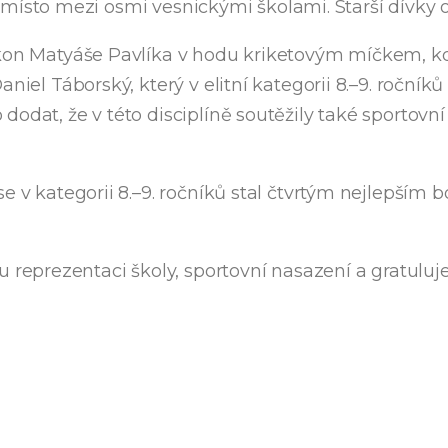
 2. místo mezi osmi vesnickými školami. Starší dívky 
výkon Matyáše Pavlíka v hodu kriketovým míčkem, 
niel Táborský, který v elitní kategorii 8.–9. ročník
dat, že v této disciplíně soutěžily také sportovní t
se v kategorii 8.–9. ročníků stal čtvrtým nejlepší
reprezentaci školy, sportovní nasazení a gratul