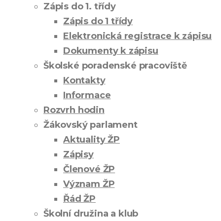
Zápis do 1. třídy
Zápis do 1 třídy
Elektronická registrace k zápisu
Dokumenty k zápisu
Školské poradenské pracoviště
Kontakty
Informace
Rozvrh hodin
Žákovský parlament
Aktuality ŽP
Zápisy
Členové ŽP
Význam ŽP
Řád ŽP
Školní družina a klub