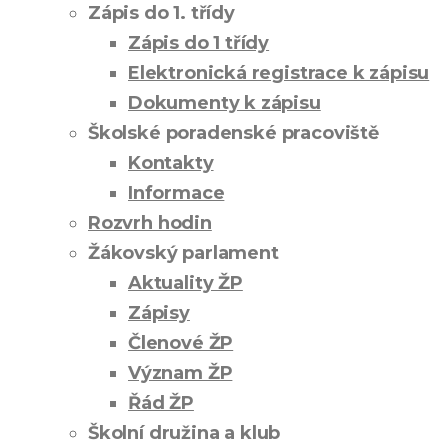
Zápis do 1. třídy
Zápis do 1 třídy
Elektronická registrace k zápisu
Dokumenty k zápisu
Školské poradenské pracoviště
Kontakty
Informace
Rozvrh hodin
Žákovský parlament
Aktuality ŽP
Zápisy
Členové ŽP
Význam ŽP
Řád ŽP
Školní družina a klub