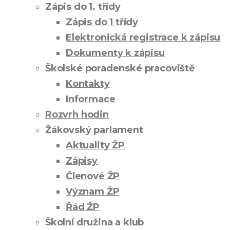
Zápis do 1. třídy
Zápis do 1 třídy
Elektronická registrace k zápisu
Dokumenty k zápisu
Školské poradenské pracoviště
Kontakty
Informace
Rozvrh hodin
Žákovský parlament
Aktuality ŽP
Zápisy
Členové ŽP
Význam ŽP
Řád ŽP
Školní družina a klub