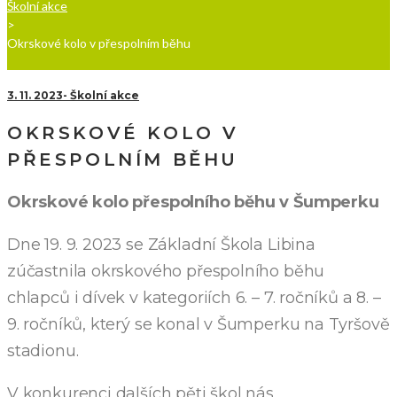
Školní akce
>
Okrskové kolo v přespolním běhu
3. 11. 2023
Školní akce
OKRSKOVÉ KOLO V
PŘESPOLNÍM BĚHU
Okrskové kolo přespolního běhu v Šumperku
Dne 19. 9. 2023 se Základní Škola Libina
zúčastnila okrskového přespolního běhu
chlapců i dívek v kategoriích 6. – 7. ročníků a 8. –
9. ročníků, který se konal v Šumperku na Tyršově
stadionu.
V konkurenci dalších pěti škol nás