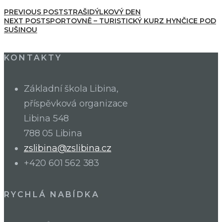
PREVIOUS POST
STRAŠIDÝLKOVÝ DEN
NEXT POST
SPORTOVNĚ – TURISTICKÝ KURZ HYNČICE POD
SUŠINOU
KONTAKTY
Základní škola Libina,
příspěvková organizace
Libina 548
788 05 Libina
zslibina@zslibina.cz
+420 601 562 383
RYCHLÁ NABÍDKA