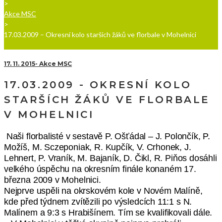
>
Akce MSC
>
17.03.2009 – Okresní kolo starších žáků ve florbale v Mohelnici
17. 11. 2015
Akce MSC
17.03.2009 - OKRESNÍ KOLO
STARŠÍCH ŽÁKŮ VE FLORBALE
V MOHELNICI
Naši florbalisté v sestavě P. Ošťádal – J. Polončík, P.
Možíš, M. Sczeponiak, R. Kupčík, V. Crhonek, J.
Lehnert, P. Vraník, M. Bajaník, D. Čikl, R. Piňos dosáhli
velkého úspěchu na okresním finále konaném 17.
března 2009 v Mohelnici.
Nejprve uspěli na okrskovém kole v Novém Malíně,
kde před týdnem zvítězili po výsledcích 11:1 s N.
Malínem a 9:3 s Hrabišínem. Tím se kvalifikovali dále.