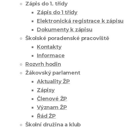
Zápis do 1. třídy
Zápis do 1 třídy
Elektronická registrace k zápisu
Dokumenty k zápisu
Školské poradenské pracoviště
Kontakty
Informace
Rozvrh hodin
Žákovský parlament
Aktuality ŽP
Zápisy
Členové ŽP
Význam ŽP
Řád ŽP
Školní družina a klub