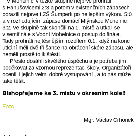
V Mohelnici v těžké skupině nejprve prohráli
s Hanušovicemi 2:3 a potom v existenčních zápasech
porazili nejprve I.ZŠ Šumperk po nejlepším výkonu 5:0
a v rozhodujícím zápase domácí Mlýnskou Mohelnici
3:2. Ve skupině tak skončili na 1. místě a utkali se
v semifinále s Vodní Mohelnice o postup do finále.
Tady prohráli nejtěsnějším rozdílem 0:1, když na konci
utkání měli dvě tři šance na obrácení skóre zápasu, ale
neměli prostě tolik štěstí.
Přesto dosáhli skvělého úspěchu a je potřeba jim
poděkovat za vzornou reprezentaci školy. Organizátoři
ocenili i jejich velmi dobré vystupování , a to nás může
také těšit.
Blahopřejeme ke 3. místu v okresním kole!!
Foto
Mgr. Václav Crhonek