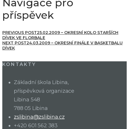
Navigace pro
příspěvek
PREVIOUS POST
25.02.2009 – OKRESNÍ KOLO STARŠÍCH
DÍVEK VE FLORBALE
NEXT POST
24.03.2009 – OKRESNÍ FINÁLE V BASKETBALU
DÍVEK
KONTAKTY
Základní škola Libina,
příspěvková organizace
Libina 548
788 05 Libina
zslibina@zslibina.cz
+420 601 562 383