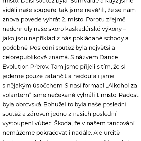
místo. Další soutěž byla Šumvaldě a když jsme
viděli naše soupeře, tak jsme nevěřili, že se nám
znova povede vyhrát 2. místo. Porotu zřejmě
nadchnuly naše skoro kaskadérské výkony –
jako jsou například z nás pokládané schody a
podobně. Poslední soutěž byla největší a
celorepublikově známá. S názvem Dance
Evolution Přerov. Tam jsme přijeli s tím, že si
jedeme pouze zatančit a nedoufali jsme
s nějakým úspěchem. S naší formací „Alkohol za
volantem“ jsme nečekaně vyhráli 1. místo. Radost
byla obrovská. Bohužel to byla naše poslední
soutěž a zároveň jedno z našich poslední
vystoupení vůbec. Škoda, že v našem tancování
nemůžeme pokračovat i nadále. Ale určitě