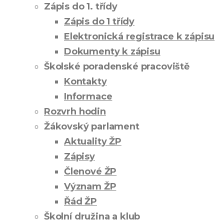
Zápis do 1. třídy
Zápis do 1 třídy
Elektronická registrace k zápisu
Dokumenty k zápisu
Školské poradenské pracoviště
Kontakty
Informace
Rozvrh hodin
Žákovský parlament
Aktuality ŽP
Zápisy
Členové ŽP
Význam ŽP
Řád ŽP
Školní družina a klub