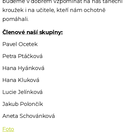
budeme v dobrém vzpomínat na náš taneční
kroužek i na učitele, kteří nám ochotně
pomáhali.
Členové naší skupiny:
Pavel Ocetek
Petra Ptáčková
Hana Hyánková
Hana Kluková
Lucie Jelínková
Jakub Polončík
Aneta Schovánková
Foto