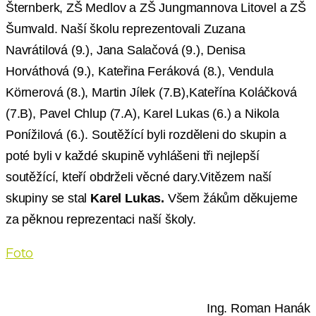
Šternberk, ZŠ Medlov a ZŠ Jungmannova Litovel a ZŠ
Šumvald. Naší školu reprezentovali Zuzana
Navrátilová (9.), Jana Salačová (9.), Denisa
Horváthová (9.), Kateřina Feráková (8.), Vendula
Körnerová (8.), Martin Jílek (7.B),Kateřína Koláčková
(7.B), Pavel Chlup (7.A), Karel Lukas (6.) a Nikola
Ponížilová (6.). Soutěžící byli rozděleni do skupin
a
poté byli
v každé skupině
vyhlášeni
tři
nejlepší
soutěžící
, kteří obdrželi věcné dary.Vitězem naší
skupiny se stal
Karel Lukas.
Všem žákům děkujeme
za pěknou reprezentaci naší školy.
Foto
Ing. Roman Hanák