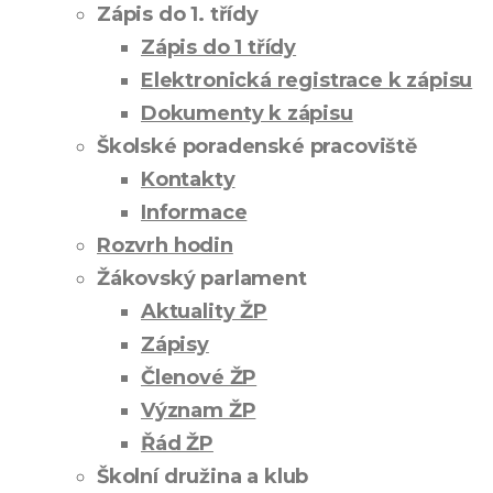
Zápis do 1. třídy
Zápis do 1 třídy
Elektronická registrace k zápisu
Dokumenty k zápisu
Školské poradenské pracoviště
Kontakty
Informace
Rozvrh hodin
Žákovský parlament
Aktuality ŽP
Zápisy
Členové ŽP
Význam ŽP
Řád ŽP
Školní družina a klub