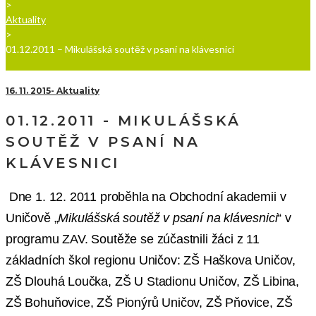
>
Aktuality
>
01.12.2011 – Mikulášská soutěž v psaní na klávesnici
16. 11. 2015
Aktuality
01.12.2011 - MIKULÁŠSKÁ
SOUTĚŽ V PSANÍ NA
KLÁVESNICI
Dne 1. 12. 2011 proběhla na Obchodní akademii v
Uničově „
Mikulášská soutěž v psaní na klávesnici
“ v
programu ZAV. Soutěže se zúčastnili žáci z 11
základních škol regionu Uničov: ZŠ Haškova Uničov,
ZŠ Dlouhá Loučka, ZŠ U Stadionu Uničov, ZŠ Libina,
ZŠ Bohuňovice, ZŠ Pionýrů Uničov, ZŠ Pňovice, ZŠ