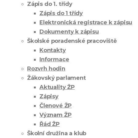
Zápis do 1. třídy
Zápis do 1 třídy
Elektronická registrace k zápisu
Dokumenty k zápisu
Školské poradenské pracoviště
Kontakty
Informace
Rozvrh hodin
Žákovský parlament
Aktuality ŽP
Zápisy
Členové ŽP
Význam ŽP
Řád ŽP
Školní družina a klub