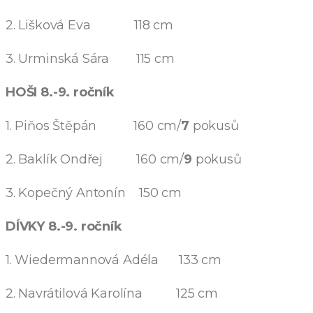
2. Lišková Eva 118 cm
3. Urminská Sára 115 cm
HOŠI 8.-9. ročník
1. Piňos Štěpán 160 cm/
7
pokusů
2. Baklík Ondřej 160 cm/
9
pokusů
3. Kopečný Antonín 150 cm
DÍVKY 8.-9. ročník
1. Wiedermannová Adéla 133 cm
2. Navrátilová Karolína 125 cm