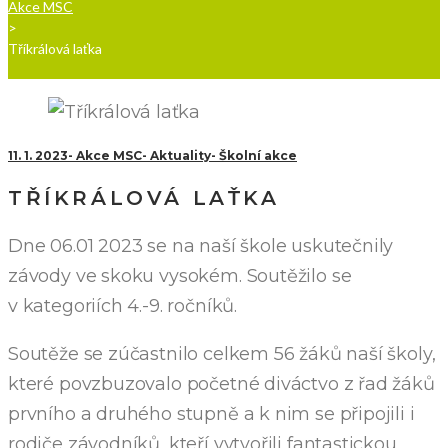
Akce MSC
>
Tříkrálová laťka
11. 1. 2023
Akce MSC
Aktuality
Školní akce
TŘÍKRÁLOVÁ LAŤKA
Dne 06.01 2023 se na naší škole uskutečnily
závody ve skoku vysokém. Soutěžilo se
v kategoriích 4.-9. ročníků.
Soutěže se zúčastnilo celkem 56 žáků naší školy,
které povzbuzovalo početné diváctvo z řad žáků
prvního a druhého stupně a k nim se připojili i
rodiče závodníků, kteří vytvořili fantastickou