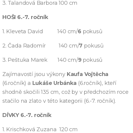
3. Talandová Barbora 100 cm
HOŠI 6.-7. ročník
1. Kleveta David 140 cm/
6
pokusů
2. Čada Radomír 140 cm/
7
pokusů
3. Peštuka Marek 140 cm/
9
pokusů
Zajímavostí jsou výkony
Kaufa Vojtěcha
(6.ročník) a
Lukáše Urbánka
(6.ročník), kteří
shodně skočili 135 cm, což by v předchozím roce
stačilo na zlato v této kategorii (6.-7. ročník).
DÍVKY 6.-7. ročník
1. Krischková Zuzana 120 cm