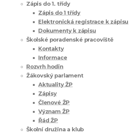
Zápis do 1. třídy
Zápis do 1 třídy
Elektronická registrace k zápisu
Dokumenty k zápisu
Školské poradenské pracoviště
Kontakty
Informace
Rozvrh hodin
Žákovský parlament
Aktuality ŽP
Zápisy
Členové ŽP
Význam ŽP
Řád ŽP
Školní družina a klub