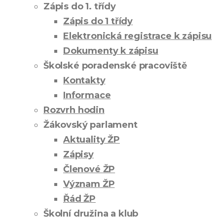
Zápis do 1. třídy
Zápis do 1 třídy
Elektronická registrace k zápisu
Dokumenty k zápisu
Školské poradenské pracoviště
Kontakty
Informace
Rozvrh hodin
Žákovský parlament
Aktuality ŽP
Zápisy
Členové ŽP
Význam ŽP
Řád ŽP
Školní družina a klub