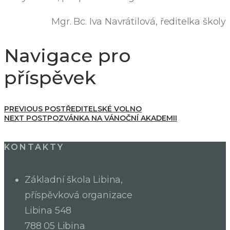
Mgr. Bc. Iva Navrátilová, ředitelka školy
Navigace pro
příspěvek
PREVIOUS POST
ŘEDITELSKÉ VOLNO
NEXT POST
POZVÁNKA NA VÁNOČNÍ AKADEMII
KONTAKTY
Základní škola Libina,
příspěvková organizace
Libina 548
788 05 Libina