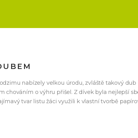
 DUBEM
 podzimu nabízely velkou úrodu, zvláště takový dub 
 chováním o výhru přišel. Z dívek byla nejlepší sb
mavý tvar listu žáci využili k vlastní tvorbě papír