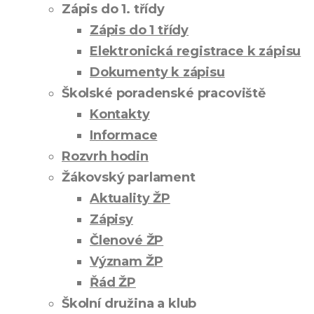
Zápis do 1. třídy
Zápis do 1 třídy
Elektronická registrace k zápisu
Dokumenty k zápisu
Školské poradenské pracoviště
Kontakty
Informace
Rozvrh hodin
Žákovský parlament
Aktuality ŽP
Zápisy
Členové ŽP
Význam ŽP
Řád ŽP
Školní družina a klub