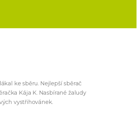
lákal ke sběru. Nejlepší sběrač
ěračka Kája K. Nasbírané žaludy
ových vystřihovánek.