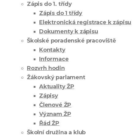
Zápis do 1. třídy
Zápis do 1 třídy
Elektronická registrace k zápisu
Dokumenty k zápisu
Školské poradenské pracoviště
Kontakty
Informace
Rozvrh hodin
Žákovský parlament
Aktuality ŽP
Zápisy
Členové ŽP
Význam ŽP
Řád ŽP
Školní družina a klub