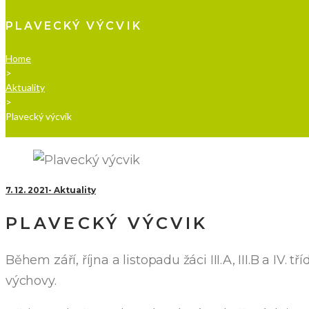
PLAVECKÝ VÝCVIK
Home
>
Aktuality
>
Plavecký výcvik
7. 12. 2021
Aktuality
PLAVECKÝ VÝCVIK
Během září, října a listopadu žáci III.A, III.B a IV.
výchovy.