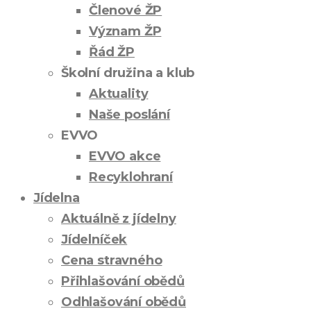
Členové ŽP
Význam ŽP
Řád ŽP
Školní družina a klub
Aktuality
Naše poslání
EVVO
EVVO akce
Recyklohraní
Jídelna
Aktuálně z jídelny
Jídelníček
Cena stravného
Přihlašování obědů
Odhlašování obědů