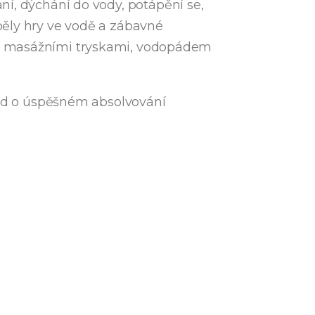
ní, dýchání do vody, potápění se,
běly hry ve vodě a zábavné
 s masážními tryskami, vodopádem
klad o úspěšném absolvování