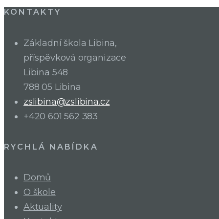
KONTAKTY
Základní škola Libina,
příspěvková organizace
Libina 548
788 05 Libina
zslibina@zslibina.cz
+420 601 562 383
RYCHLÁ NABÍDKA
Domů
O škole
Aktuality