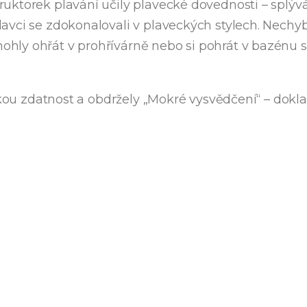
uktorek plavání učily plavecké dovednosti – splývá
avci se zdokonalovali v plaveckých stylech. Nechy
ohly ohřát v prohřívárně nebo si pohrát v bazénu
zickou zdatnost a obdržely „Mokré vysvědčení“ – do