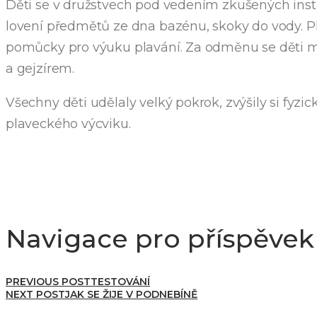
Děti se v družstvech pod vedením zkušených instr
lovení předmětů ze dna bazénu, skoky do vody. Pl
pomůcky pro výuku plavání. Za odměnu se děti m
a gejzírem.
Všechny děti udělaly velký pokrok, zvýšily si fy
plaveckého výcviku.
Navigace pro příspěvek
PREVIOUS POST
TESTOVÁNÍ
NEXT POST
JAK SE ŽIJE V PODNEBÍNĚ