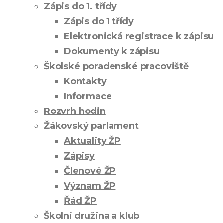
Zápis do 1. třídy
Zápis do 1 třídy
Elektronická registrace k zápisu
Dokumenty k zápisu
Školské poradenské pracoviště
Kontakty
Informace
Rozvrh hodin
Žákovský parlament
Aktuality ŽP
Zápisy
Členové ŽP
Význam ŽP
Řád ŽP
Školní družina a klub