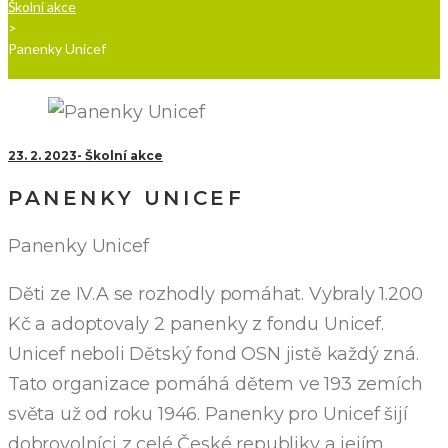
Školní akce
>
Panenky Unicef
23. 2. 2023
Školní akce
PANENKY UNICEF
Panenky Unicef
Děti ze IV.A se rozhodly pomáhat. Vybraly 1.200
Kč a adoptovaly 2 panenky z fondu Unicef.
Unicef neboli Dětský fond OSN jistě každý zná.
Tato organizace pomáhá dětem ve 193 zemích
světa už od roku 1946. Panenky pro Unicef šijí
dobrovolníci z celé České republiky a jejím