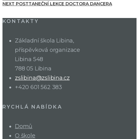
NEXT POST
TANEČNÍ LEKCE DOCTORA DANCERA
KONTAKTY
Základní škola Libina,
příspěvková organizace
Libina 548
788 05 Libina
zslibina@zslibina.cz
+420 601 562 383
RYCHLÁ NABÍDKA
Domů
O škole