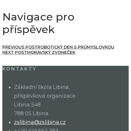
Navigace pro
příspěvek
PREVIOUS POST
ROBOTICKÝ DEN S PRŮMYSLOVKOU
NEXT POST
MORAVSKÝ ZVONEČEK
KONTAKTY
Základní škola Libina,
příspěvková organizace
Libina 548
788 05 Libina
zslibina@zslibina.cz