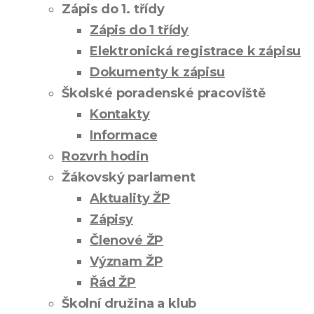
Zápis do 1. třídy
Zápis do 1 třídy
Elektronická registrace k zápisu
Dokumenty k zápisu
Školské poradenské pracoviště
Kontakty
Informace
Rozvrh hodin
Žákovský parlament
Aktuality ŽP
Zápisy
Členové ŽP
Význam ŽP
Řád ŽP
Školní družina a klub