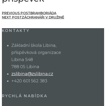
PREVIOUS POST
BRAMBORIÁDA
NEXT POST
ZÁCHRANÁŘI V DRUŽINĚ
KONTAKTY
Základní škola Libina,
příspěvková organizace
Libina 548
788 05 Libina
zslibina@zslibina.cz
+420 601 562 383
RYCHLÁ NABÍDKA