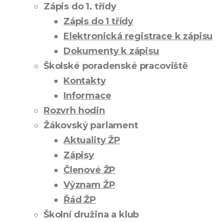
Zápis do 1. třídy
Zápis do 1 třídy
Elektronická registrace k zápisu
Dokumenty k zápisu
Školské poradenské pracoviště
Kontakty
Informace
Rozvrh hodin
Žákovský parlament
Aktuality ŽP
Zápisy
Členové ŽP
Význam ŽP
Řád ŽP
Školní družina a klub