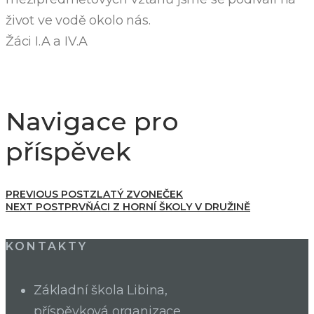
život ve vodě okolo nás.
Žáci I.A a IV.A
Navigace pro
příspěvek
PREVIOUS POST
ZLATÝ ZVONEČEK
NEXT POST
PRVŇÁCI Z HORNÍ ŠKOLY V DRUŽINĚ
KONTAKTY
Základní škola Libina,
příspěvková organizace