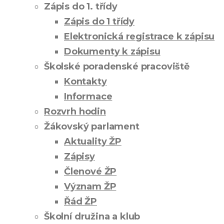
Zápis do 1. třídy
Zápis do 1 třídy
Elektronická registrace k zápisu
Dokumenty k zápisu
Školské poradenské pracoviště
Kontakty
Informace
Rozvrh hodin
Žákovský parlament
Aktuality ŽP
Zápisy
Členové ŽP
Význam ŽP
Řád ŽP
Školní družina a klub