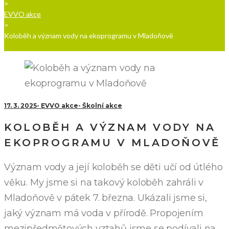
>
EVVO akce
>
Koloběh a význam vody na ekoprogramu v Mladoňově
17. 3. 2025
EVVO akce
Školní akce
KOLOBĚH A VÝZNAM VODY NA
EKOPROGRAMU V MLADOŇOVĚ
Význam vody a její koloběh se děti učí od útlého
věku. My jsme si na takový koloběh zahráli v
Mladoňově v pátek 7. března. Ukázali jsme si,
jaký význam má voda v přírodě. Propojením
mezipředmětových vztahů jsme se podívali na