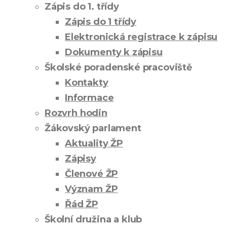
Zápis do 1. třídy
Zápis do 1 třídy
Elektronická registrace k zápisu
Dokumenty k zápisu
Školské poradenské pracoviště
Kontakty
Informace
Rozvrh hodin
Žákovský parlament
Aktuality ŽP
Zápisy
Členové ŽP
Význam ŽP
Řád ŽP
Školní družina a klub