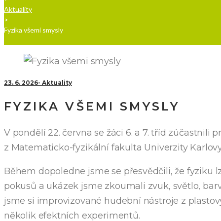
Aktuality
>
Fyzika všemi smysly
23. 6. 2026
Aktuality
FYZIKA VŠEMI SMYSLY
V pondělí 22. června se žáci 6. a 7. tříd zúčastnili
z Matematicko-fyzikální fakulta Univerzity Karlovy
Během dopoledne jsme se přesvědčili, že fyziku lz
pokusů a ukázek jsme zkoumali zvuk, světlo, barvy
jsme si improvizované hudební nástroje z plastovýc
několik efektních experimentů.