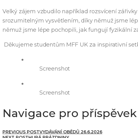
Velký zájem vzbudilo například rozsvícení zářivky 
srozumitelným vysvětlením, díky němuž jsme lépe
němuž jsme lépe pochopili, jak fungují fyzikální 
Děkujeme studentům MFF UK za inspirativní setk
Screenshot
Screenshot
Navigace pro příspěvek
PREVIOUS POST
VYDÁVÁNÍ OBĚDŮ 26.6.2026
NEXT POST
HURÁ PRÁZDNINY