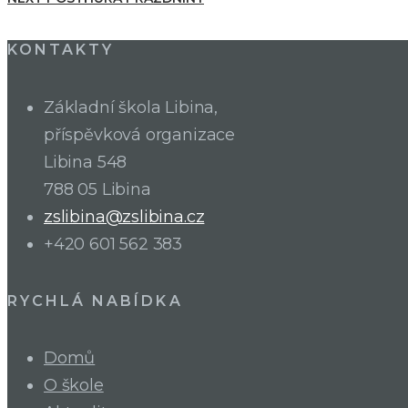
KONTAKTY
Základní škola Libina,
příspěvková organizace
Libina 548
788 05 Libina
zslibina@zslibina.cz
+420 601 562 383
RYCHLÁ NABÍDKA
Domů
O škole