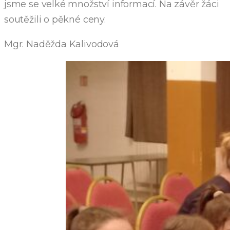
jsme se velké množství informací. Na závěr žáci
soutěžili o pěkné ceny.
Mgr. Naděžda Kalivodová