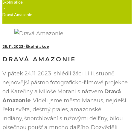
Školní akce
>
Dravá Amazonie
25. 11. 2023
Školní akce
DRAVÁ AMAZONIE
V pátek 24.11. 2023 shlédli žáci I. i II. stupně
nejnovější pásmo fotograficko-filmové projekce
od Kateřiny a Miloše Motani s názvem
Dravá
Amazonie
. Viděli jsme město Manaus, nejdelší
řeku světa, deštný prales, amazonské
indiány, šnorchlování s růžovými delfíny, bílou
písečnou poušť a mnoho dalšího. Dozvěděli