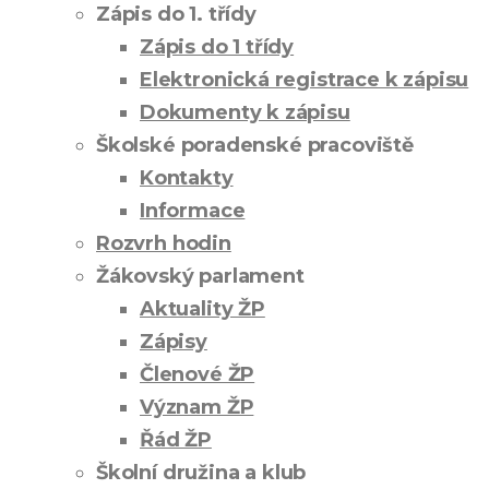
Zápis do 1. třídy
Zápis do 1 třídy
Elektronická registrace k zápisu
Dokumenty k zápisu
Školské poradenské pracoviště
Kontakty
Informace
Rozvrh hodin
Žákovský parlament
Aktuality ŽP
Zápisy
Členové ŽP
Význam ŽP
Řád ŽP
Školní družina a klub