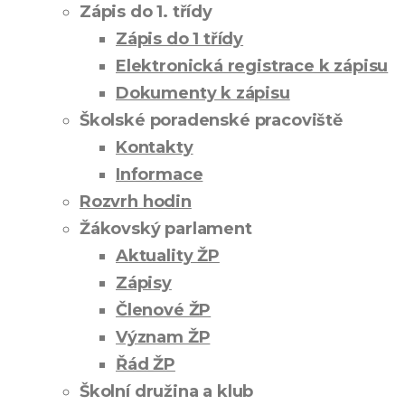
Zápis do 1. třídy
Zápis do 1 třídy
Elektronická registrace k zápisu
Dokumenty k zápisu
Školské poradenské pracoviště
Kontakty
Informace
Rozvrh hodin
Žákovský parlament
Aktuality ŽP
Zápisy
Členové ŽP
Význam ŽP
Řád ŽP
Školní družina a klub