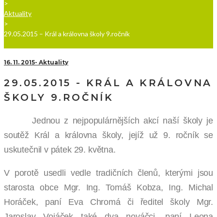
>
Aktuality
>
29.05.2015 – Král a královna školy 9.ročník
16. 11. 2015
Aktuality
29.05.2015 - KRÁL A KRÁLOVNA
ŠKOLY 9.ROČNÍK
Jednou z nejpopulárnějších akcí naší školy je
soutěž Král a královna školy, jejíž už 9. ročník se
uskutečnil v pátek 29. května.
V porotě usedli vedle tradičních členů, kterými jsou
starosta obce Mgr. Ing. Tomáš Kobza, Ing. Michal
Horáček, paní Eva Chromá či ředitel školy Mgr.
Jaroslav Vojáček také dva nováčci, paní Leona