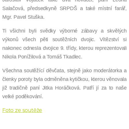
Salačová, předsedkyně SRPDŠ a také místní farář,
Mgr. Pavel Stuška.
Ti všichni byli svědky výborné zábavy a skvělých
výkonů všech pěti soutěžních dvojic. Vítězství si
nakonec odnesla dvojice 9. třídy, kterou reprezentovali
Nikola Ponížilová a Tomáš Tkadlec.
Všechna soutěžící děvčata, stejně jako moderátorka a
členky poroty byla odměněna kytičkou, kterou věnovala
již tradičně paní Jitka Horáčková. Patří jí za to naše
velké poděkování.
Foto ze soutěže