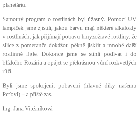
planetáriu.
Samotný program o rostlinách byl úžasný. Pomocí UV
lampiček jsme zjistili, jakou barvu mají některé alkaloidy
v rostlinách, jak přijímají potravu hmyzožravé rostliny, že
silice z pomeranče dokážou pěkně jiskřit a mnohé další
rostlinné fígle. Dokonce jsme se stihli podívat i do
blízkého Rozária a opájet se překrásnou vůní rozkvetlých
růží.
Byli jsme spokojeni, pobaveni (hlavně díky našemu
Peťovi) – a příště zas.
Ing. Jana Vitešníková