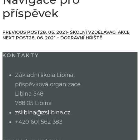
příspěvek
PREVIOUS POST
28. 06. 2021- ŠKOLNÍ VZDĚLÁVACÍ AKCE
NEXT POST
28. 06. 2021 – DOPRAVNÍ HŘIŠTĚ
KONTAKTY
Základní škola Libina,
příspěvková organizace
Libina 548
788 05 Libina
zslibina@zslibina.cz
+420 601 562 383