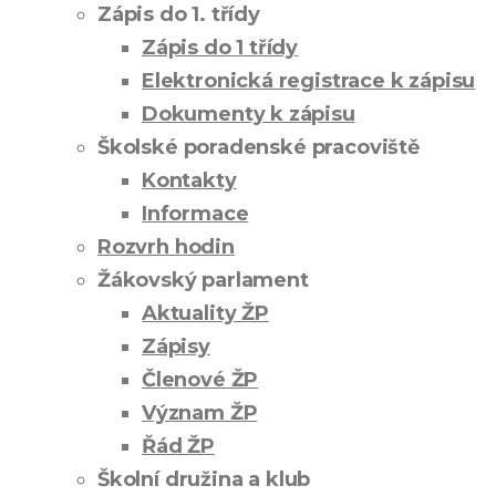
Zápis do 1. třídy
Zápis do 1 třídy
Elektronická registrace k zápisu
Dokumenty k zápisu
Školské poradenské pracoviště
Kontakty
Informace
Rozvrh hodin
Žákovský parlament
Aktuality ŽP
Zápisy
Členové ŽP
Význam ŽP
Řád ŽP
Školní družina a klub