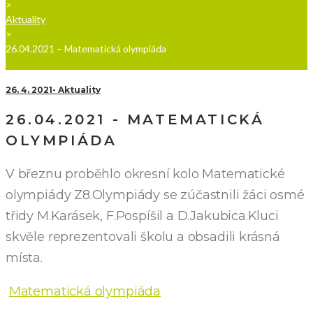
>
Aktuality
>
26.04.2021 – Matematická olympiáda
26. 4. 2021
Aktuality
26.04.2021 - MATEMATICKÁ
OLYMPIÁDA
V březnu proběhlo okresní kolo Matematické
olympiády Z8.Olympiády se zúčastnili žáci osmé
třidy M.Karásek, F.Pospíšil a D.Jakubica.Kluci
skvěle reprezentovali školu a obsadili krásná
místa.
Matematická olympiáda