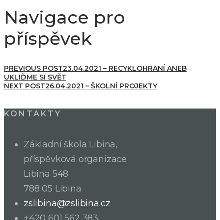
Navigace pro
příspěvek
PREVIOUS POST
23.04.2021 – RECYKLOHRANÍ ANEB
UKLIĎME SI SVĚT
NEXT POST
26.04.2021 – ŠKOLNÍ PROJEKTY
KONTAKTY
Základní škola Libina,
příspěvková organizace
Libina 548
788 05 Libina
zslibina@zslibina.cz
+420 601 562 383