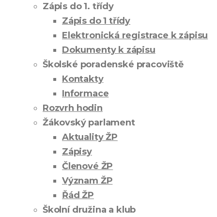
Zápis do 1. třídy
Zápis do 1 třídy
Elektronická registrace k zápisu
Dokumenty k zápisu
Školské poradenské pracoviště
Kontakty
Informace
Rozvrh hodin
Žákovský parlament
Aktuality ŽP
Zápisy
Členové ŽP
Význam ŽP
Řád ŽP
Školní družina a klub