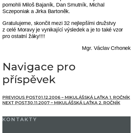
pomohli Miloš Bajaník, Dan Smutník, Michal
Sczeponiak a Jirka Bartoněk.
Gratulujeme, skončit mezi 32 nejlepšími družstvy
z celé Moravy je vynikající výsledek a je to také vzor
pro ostatní žáky!!!!
Mgr. Václav Crhonek
Navigace pro
příspěvek
PREVIOUS POST
01.12.2006 – MIKULÁŠSKÁ LAŤKA 1. ROČNÍK
NEXT POST
30.11.2007 – MIKULÁŠSKÁ LAŤKA 2. ROČNÍK
KONTAKTY