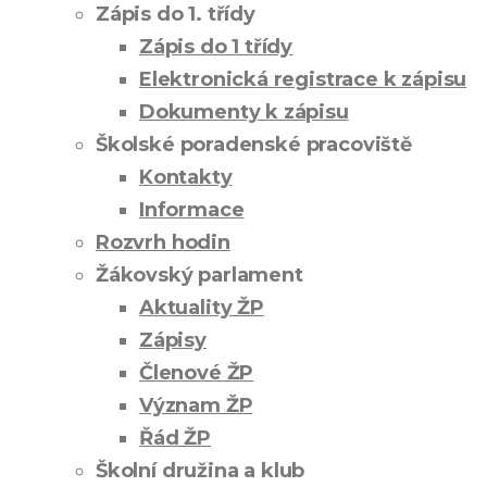
Zápis do 1. třídy
Zápis do 1 třídy
Elektronická registrace k zápisu
Dokumenty k zápisu
Školské poradenské pracoviště
Kontakty
Informace
Rozvrh hodin
Žákovský parlament
Aktuality ŽP
Zápisy
Členové ŽP
Význam ŽP
Řád ŽP
Školní družina a klub