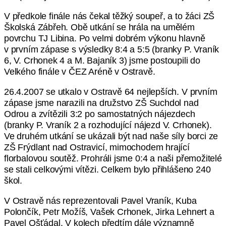
V předkole finále nás čekal těžký soupeř, a to žáci ZŠ
Školská Zábřeh. Obě utkání se hrála na umělém
povrchu TJ Libina. Po velmi dobrém výkonu hlavně
v prvním zápase s výsledky 8:4 a 5:5 (branky P. Vraník
6, V. Crhonek 4 a M. Bajaník 3) jsme postoupili do
Velkého finále v ČEZ Aréně v Ostravě.
26.4.2007 se utkalo v Ostravě 64 nejlepších. V prvním
zápase jsme narazili na družstvo ZŠ Suchdol nad
Odrou a zvítězili 3:2 po samostatných nájezdech
(branky P. Vraník 2 a rozhodující nájezd V. Crhonek).
Ve druhém utkání se ukázali být nad naše síly borci ze
ZŠ Frýdlant nad Ostravicí, mimochodem hrající
florbalovou soutěž. Prohráli jsme 0:4 a naši přemožitelé
se stali celkovými vítězi. Celkem bylo přihlášeno 240
škol.
V Ostravě nás reprezentovali Pavel Vraník, Kuba
Polončík, Petr Možíš, Vašek Crhonek, Jirka Lehnert a
Pavel Ošťádal. V kolech předtím dále významně