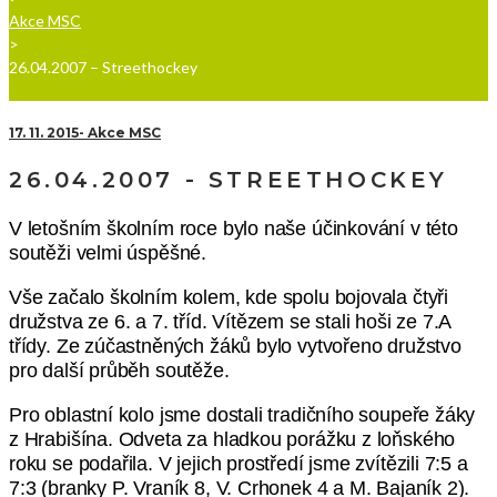
Akce MSC
>
26.04.2007 – Streethockey
17. 11. 2015
Akce MSC
26.04.2007 - STREETHOCKEY
V letošním školním roce bylo naše účinkování v této
soutěži velmi úspěšné.
Vše začalo školním kolem, kde spolu bojovala čtyři
družstva ze 6. a 7. tříd. Vítězem se stali hoši ze 7.A
třídy. Ze zúčastněných žáků bylo vytvořeno družstvo
pro další průběh soutěže.
Pro oblastní kolo jsme dostali tradičního soupeře žáky
z Hrabišína. Odveta za hladkou porážku z loňského
roku se podařila. V jejich prostředí jsme zvítězili 7:5 a
7:3 (branky P. Vraník 8, V. Crhonek 4 a M. Bajaník 2).