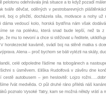
pelotonu odehrávala jiná situace a to když pozadí málem
však tváře děvčat, oděných v pestrobarevných pláštěnkác
eré, boj o přežití, docházela síla, motivace a nohy u
 i dáma vedoucí kolo, horská bystřina nám však dodává
ěšíme se na polévku, která snad bude lepší, než ta z
je, že mu to nevoní a chce si stěžovat u ředitele, uklidň
. V horolezecké kavárně, svádí boj na stěně matka s dce
ýprava. Alena – proč bychom se báli vylézti na skály, dudl
alandii, celé odpoledne řádíme na tobogánech a nastoup
šichni s úsměvem. Eliška Rudolfová v závěru dne končí 
ční cestě autobusem – jen heslovitě: Lojzo rožni…..d
 řvát medvěda. O půl druhé ráno přilétá náš kanárek o
iňáků poznalo Vysoké Tatry, kam se možná někdy vrátí a