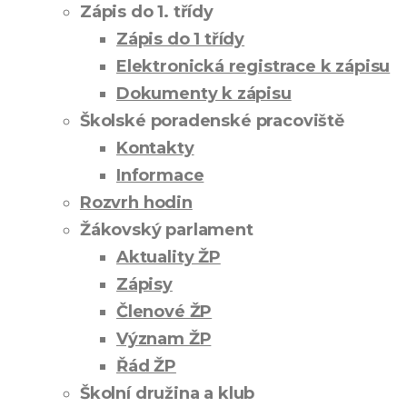
Zápis do 1. třídy
Zápis do 1 třídy
Elektronická registrace k zápisu
Dokumenty k zápisu
Školské poradenské pracoviště
Kontakty
Informace
Rozvrh hodin
Žákovský parlament
Aktuality ŽP
Zápisy
Členové ŽP
Význam ŽP
Řád ŽP
Školní družina a klub