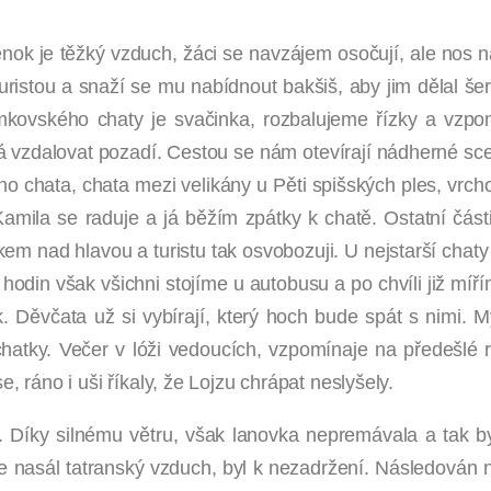
nok je těžký vzduch, žáci se navzájem osočují, ale nos n
 turistou a snaží se mu nabídnout bakšiš, aby jim dělal 
 Zámkovského chaty je svačinka, rozbalujeme řízky a v
 vzdalovat pozadí. Cestou se nám otevírají nádherné scen
o chata, chata mezi velikány u Pěti spišských ples, vrcho
ila se raduje a já běžím zpátky k chatě. Ostatní části t
m nad hlavou a turistu tak osvobozuji. U nejstarší chaty 
hodin však všichni stojíme u autobusu a po chvíli již míř
k. Děvčata už si vybírají, který hoch bude spát s nimi.
hatky. Večer v lóži vedoucích, vzpomínaje na předešlé 
, ráno i uši říkaly, že Lojzu chrápat neslyšely.
 Díky silnému větru, však lanovka nepremávala a tak byl
le nasál tatranský vzduch, byl k nezadržení. Následován n