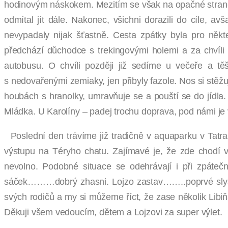
hodinovým náskokem. Mezitím se však na opačné straně 
odmítal jít dále. Nakonec, všichni dorazili do cíle, a
nevypadaly nijak šťastně. Cesta zpátky byla pro někt
předchází důchodce s trekingovými holemi a za chvíli
autobusu. O chvíli později již sedíme u večeře a t
s nedovařenými zemiaky, jen přibyly fazole. Nos si stěžu
houbách s hranolky, umravňuje se a pouští se do jídla
Mládka. U Karolíny – padej trochu doprava, pod námi je v
Poslední den trávíme již tradičně v aquaparku v Tatr
výstupu na Téryho chatu. Zajímavé je, že zde chodí v
nevolno. Podobné situace se odehrávají i při zpáte
sáček………dobrý zhasni. Lojzo zastav……..poprvé slyšíme
svých rodičů a my si můžeme říct, že zase několik Lib
Děkuji všem vedoucím, dětem a Lojzovi za super výlet.