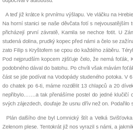
odpočíval v autobusu.
A teď již krátce k prvnímu výšlapu. Ve vláčku na Hrebie
Na horní stanici se naše děvčata fotí s nejvousatějším
přicházejí první závratě, Kamila se nechce fotit. U
studená dolina, prudký kopec před námi a čelo se zažíná
zato Filip s Kryštofem se cpou do každého záběru. Téryh
Pod nejprudším kopcem zjišťuje čelo, že nemá foťák, Kam
podobného dával do batohu. Po chvíli však mávám foťáke
část se jde podívat na Vodopády studeného potoka. V 6 
do chatek po 6-ti, máme rozdělit 13 chlapců a 20 díve
nepřibylo…….a tak přenášíme postel do jedné klučičí c
svých zájezdech, doufaje že usnu dřív než on. Podařilo se
Plán dalšího dne byl Lomnický štít a Velká Svišťovka.
Zelenom plese. Tentokrát již nos vyrazil s námi, a jakmi