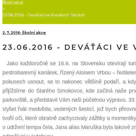
Školní akce
>
23.06.2016 – Deváťáci ve Vysokých Tatrách
2. 7. 2016
Školní akce
23.06.2016 - DEVÁŤÁCI V
Jako každoročně se 16.6. na Slovensku otevírají turi
pestrobarevný kanárek, řízený Aloisem Vrbou – ředitel
pokusech usnout, se to nakonec většině podaří, a kdy
přijíždíme do Starého Smokovce, kde začíná naše první
parkoviště, a představil Vám naši početnou výpravu. 33
slyšet řvát medvěda, vedených šesticí, jež bych přirov
tvořil oči, které obratně zachycovaly zážitky a momentky
o udržení tempa čela, Jana alias Maruška byla takové zna