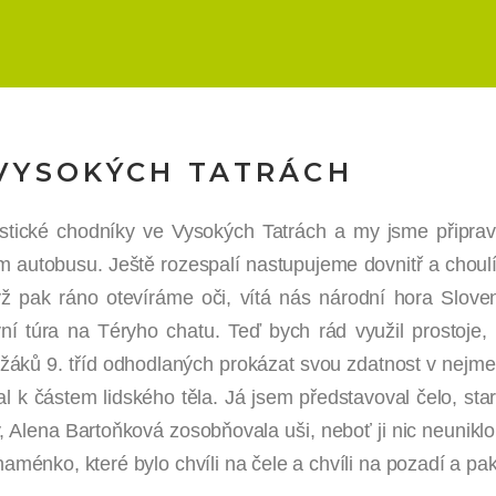
E VYSOKÝCH TATRÁCH
stické chodníky ve Vysokých Tatrách a my jsme připrav
em autobusu. Ještě rozespalí nastupujeme dovnitř a chou
ž pak ráno otevíráme oči, vítá nás národní hora Sloven
 túra na Téryho chatu. Teď bych rád využil prostoje, kt
 žáků 9. tříd odhodlaných prokázat svou zdatnost v nejm
nal k částem lidského těla. Já jsem představoval čelo, s
, Alena Bartoňková zosobňovala uši, neboť ji nic neuniklo
ménko, které bylo chvíli na čele a chvíli na pozadí a pak 