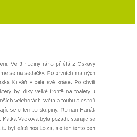
eni. Ve 3 hodiny ráno přilétá z Oskavy
líme se na sedačky. Po prvních marných
ska Kriváň v celé své kráse. Po chvíli
erý byl díky velké frontě na toalety u
enších velehorách světa a touhu alespoň
tarajíc se o tempo skupiny, Roman Hanák
, Katka Vacková byla pozadí, starajíc se
tu byl ještě nos Lojza, ale ten tento den