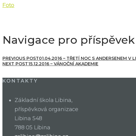
Foto
Navigace pro příspěvek
PREVIOUS POST
01.04.2016 – TŘETÍ NOC S ANDERSENEM V L
NEXT POST
15.12.2016 – VÁNOČNÍ AKADEMIE
KONTAKTY
Základní škola Libina,
příspěvková organizace
Libina 548
788 05 Libina