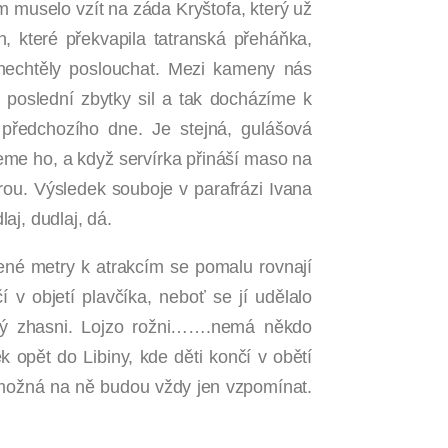
 muselo vzít na záda Kryštofa, který už
h, které překvapila tatranská přeháňka,
ž nechtěly poslouchat. Mezi kameny nás
 poslední zbytky sil a tak docházíme k
 předchozího dne. Je stejná, gulášová
ujeme ho, a když servírka přináší maso na
rou. Výsledek souboje v parafrázi Ivana
aj, dudlaj, dá.
ené metry k atrakcím se pomalu rovnají
v objetí plavčíka, neboť se jí udělalo
obrý zhasni. Lojzo rožni…….nemá někdo
pět do Libiny, kde děti končí v obětí
 možná na ně budou vždy jen vzpomínat.