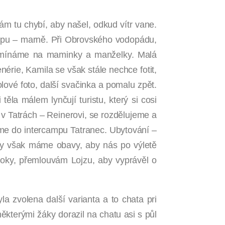
ám tu chybí, aby našel, odkud vítr vane.
šerpu – marně. Při Obrovského vodopádu,
zpomínáme na maminky a manželky. Malá
érie, Kamila se však stále nechce fotit,
lové foto, další svačinka a pomalu zpět.
ěla málem lynčují turistu, který si cosi
v Tatrách – Reinerovi, se rozdělujeme a
íme do intercampu Tatranec. Ubytování –
 My však máme obavy, aby nás po výletě
roky, přemlouvám Lojzu, aby vyprávěl o
a zvolena další varianta a to chata pri
ěkterými žáky dorazil na chatu asi s půl