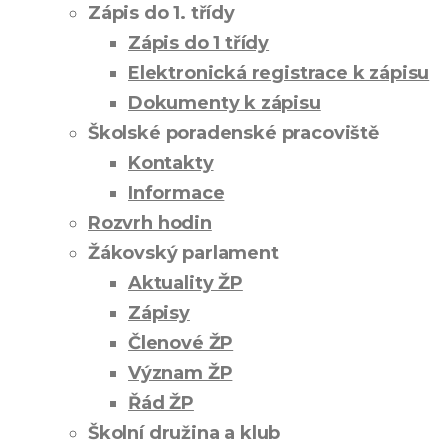
Zápis do 1. třídy
Zápis do 1 třídy
Elektronická registrace k zápisu
Dokumenty k zápisu
Školské poradenské pracoviště
Kontakty
Informace
Rozvrh hodin
Žákovský parlament
Aktuality ŽP
Zápisy
Členové ŽP
Význam ŽP
Řád ŽP
Školní družina a klub