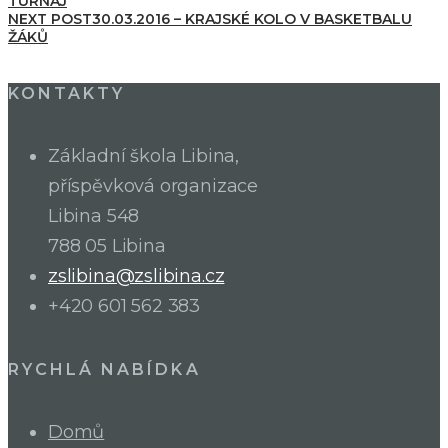
TURNAJ
NEXT POST
30.03.2016 – KRAJSKÉ KOLO V BASKETBALU
ŽÁKŮ
KONTAKTY
Základní škola Libina,
příspěvková organizace
Libina 548
788 05 Libina
zslibina@zslibina.cz
+420 601 562 383
RYCHLÁ NABÍDKA
Domů