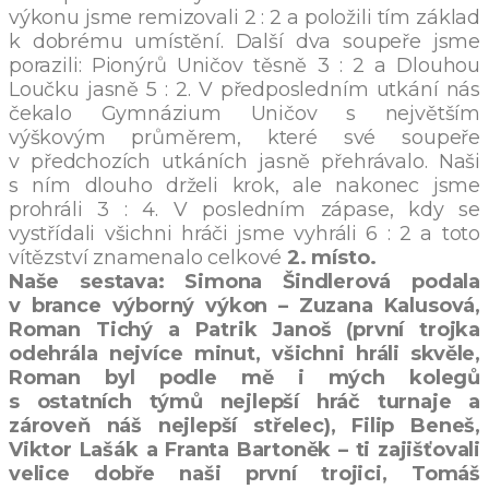
výkonu jsme remizovali 2 : 2 a položili tím základ
k dobrému umístění. Další dva soupeře jsme
porazili: Pionýrů Uničov těsně 3 : 2 a Dlouhou
Loučku jasně 5 : 2. V předposledním utkání nás
čekalo Gymnázium Uničov s největším
výškovým průměrem, které své soupeře
v předchozích utkáních jasně přehrávalo. Naši
s ním dlouho drželi krok, ale nakonec jsme
prohráli 3 : 4. V posledním zápase, kdy se
vystřídali všichni hráči jsme vyhráli 6 : 2 a toto
vítězství znamenalo celkové
2. místo.
Naše sestava: Simona Šindlerová podala
v brance výborný výkon – Zuzana Kalusová,
Roman Tichý a Patrik Janoš (první trojka
odehrála nejvíce minut, všichni hráli skvěle,
Roman byl podle mě i mých kolegů
s ostatních týmů nejlepší hráč turnaje a
zároveň náš nejlepší střelec), Filip Beneš,
Viktor Lašák a Franta Bartoněk – ti zajišťovali
velice dobře naši první trojici, Tomáš