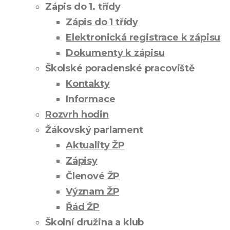
Zápis do 1. třídy
Zápis do 1 třídy
Elektronická registrace k zápisu
Dokumenty k zápisu
Školské poradenské pracoviště
Kontakty
Informace
Rozvrh hodin
Žákovský parlament
Aktuality ŽP
Zápisy
Členové ŽP
Význam ŽP
Řád ŽP
Školní družina a klub