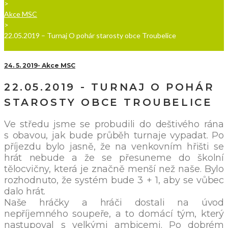
>
Akce MSC
>
22.05.2019 – Turnaj O pohár starosty obce Troubelice
24. 5. 2019
Akce MSC
22.05.2019 - TURNAJ O POHÁR
STAROSTY OBCE TROUBELICE
Ve středu jsme se probudili do deštivého rána
s obavou, jak bude průběh turnaje vypadat. Po
příjezdu bylo jasně, že na venkovním hřišti se
hrát nebude a že se přesuneme do školní
tělocvičny, která je značně menší než naše. Bylo
rozhodnuto, že systém bude 3 + 1, aby se vůbec
dalo hrát.
Naše hráčky a hráči dostali na úvod
nepříjemného soupeře, a to domácí tým, který
nastupoval s velkými ambicemi. Po dobrém