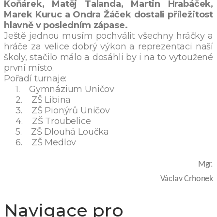
Koňárek, Matěj Talanda, Martin Hrabáček,
Marek Kuruc a Ondra Žáček dostali příležitost
hlavně v posledním zápase.
Ještě jednou musím pochválit všechny hráčky a
hráče za velice dobrý výkon a reprezentaci naší
školy, stačilo málo a dosáhli by i na to vytoužené
první místo.
Pořadí turnaje:
1.
Gymnázium Uničov
2.
ZŠ Libina
3.
ZŠ Pionýrů Uničov
4.
ZŠ Troubelice
5.
ZŠ Dlouhá Loučka
6.
ZŠ Medlov
Mgr.
Václav Crhonek
Navigace pro