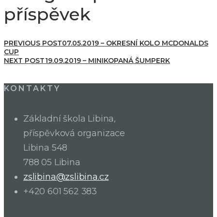
příspěvek
PREVIOUS POST
07.05.2019 – OKRESNÍ KOLO MCDONALDS
CUP
NEXT POST
19.09.2019 – MINIKOPANÁ ŠUMPERK
KONTAKTY
Základní škola Libina,
příspěvková organizace
Libina 548
788 05 Libina
zslibina@zslibina.cz
+420 601 562 383