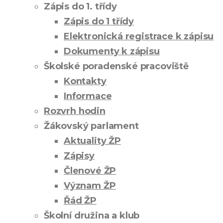
Zápis do 1. třídy
Zápis do 1 třídy
Elektronická registrace k zápisu
Dokumenty k zápisu
Školské poradenské pracoviště
Kontakty
Informace
Rozvrh hodin
Žákovský parlament
Aktuality ŽP
Zápisy
Členové ŽP
Význam ŽP
Řád ŽP
Školní družina a klub