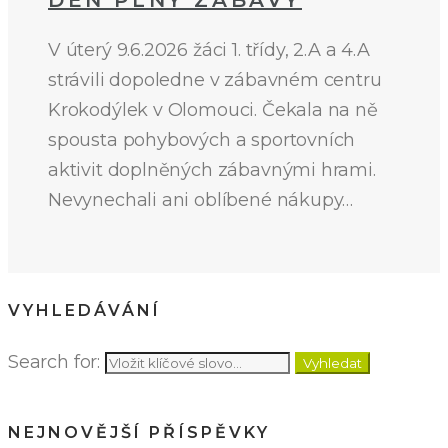
DEN PLNÝ ZÁBAVY
V úterý 9.6.2026 žáci 1. třídy, 2.A a 4.A
strávili dopoledne v zábavném centru
Krokodýlek v Olomouci. Čekala na ně
spousta pohybových a sportovních
aktivit doplněných zábavnými hrami.
Nevynechali ani oblíbené nákupy…
VYHLEDÁVÁNÍ
Search for:
Vyhledat
NEJNOVĚJŠÍ PŘÍSPĚVKY