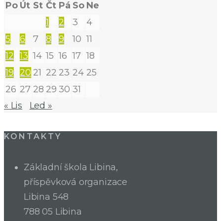
Po
Út
St
Čt
Pá
So
Ne
1
2
3
4
5
6
7
8
9
10
11
12
13
14
15
16
17
18
19
20
21
22
23
24
25
26
27
28
29
30
31
« Lis
Led »
KONTAKTY
Základní škola Libina,
příspěvková organizace
Libina 548
788 05 Libina