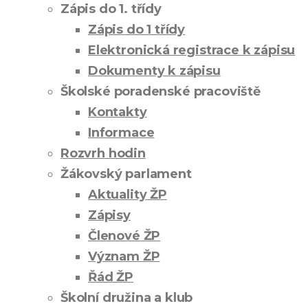
Zápis do 1. třídy
Zápis do 1 třídy
Elektronická registrace k zápisu
Dokumenty k zápisu
Školské poradenské pracoviště
Kontakty
Informace
Rozvrh hodin
Žákovský parlament
Aktuality ŽP
Zápisy
Členové ŽP
Význam ŽP
Řád ŽP
Školní družina a klub