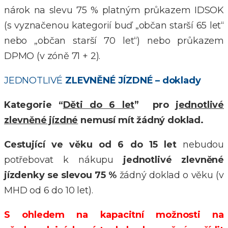
nárok na slevu 75 % platným průkazem IDSOK
(s vyznačenou kategorií buď „občan starší 65 let“
nebo „občan starší 70 let“) nebo průkazem
DPMO
(
v zóně 71 + 2
).
JEDNOTLIVÉ
ZLEVNĚNÉ JÍZDNÉ – doklady
Kategorie “
Děti do 6 let
” pro
jednotlivé
zlevněné jízdné
nemusí mít žádný doklad.
Cestující ve věku od 6 do 15 let
nebudou
potřebovat k nákupu
jednotlivé zlevněné
jízdenky se slevou 75 %
žádný doklad o věku (v
MHD od 6 do 10 let).
S ohledem na kapacitní možnosti na