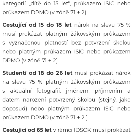
kategorií „dítě do 15 let“, průkazem ISIC nebo
průkazem DPMO (v zóně 71 + 2).
Cestující od 15 do 18 let
nárok na slevu 75 %
musí prokázat platným žákovským průkazem
s vyznačenou platností bez potvrzení školou
nebo platným průkazem ISIC nebo průkazem
DPMO
(
v zóně 71 + 2
).
Studenti od 18 do 26 let
musí prokázat nárok
na slevu 75 % platným žákovským průkazem
s aktuální fotografií, jménem, příjmením a
datem narození potvrzený školou (stejný, jako
doposud) nebo platným průkazem ISIC nebo
průkazem DPMO
(
v zóně 71 + 2
).
Cestující od 65 let
v rámci IDSOK musí prokázat