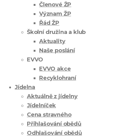
Členové ŽP
Význam ŽP
Řád ŽP
Školní družina a klub
Aktuality
Naše poslání
EVVO
EVVO akce
Recyklohraní
Jídelna
Aktuálně z jídelny
Jídelníček
Cena stravného
Přihlašování obědů
Odhlašování obědů