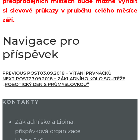
předprodejních místech bude možné vyřídit
si slevové průkazy v průběhu celého měsíce
září.
Navigace pro
příspěvek
PREVIOUS POST
03.09.2018 – VÍTÁNÍ PRVŇÁČKŮ
NEXT POST
27.09.2018 – ZÁKLADNÍHO KOLO SOUTĚŽE
„ROBOTICKÝ DEN S PRŮMYSLOVKOU“
KONTAKTY
Základní škola Libina,
příspěvková organizace