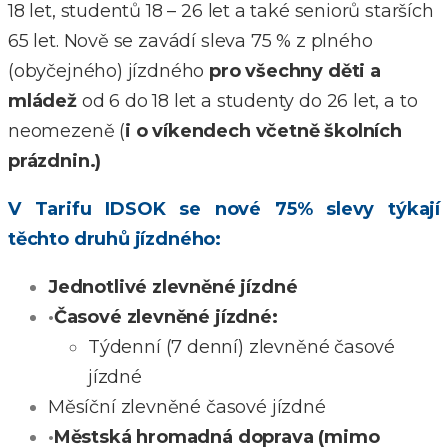
18 let, studentů 18 – 26 let a také seniorů starších
65 let. Nově se zavádí sleva 75 % z plného
(obyčejného) jízdného
pro všechny děti a
mládež
od 6 do 18 let a studenty do 26 let, a to
neomezeně (
i o víkendech včetně školních
prázdnin.)
V Tarifu IDSOK se nové 75% slevy týkají
těchto druhů jízdného:
Jednotlivé zlevněné jízdné
·
Časové zlevněné jízdné:
Týdenní (7 denní) zlevněné časové
jízdné
Měsíční zlevněné časové jízdné
·
Městská hromadná doprava (mimo