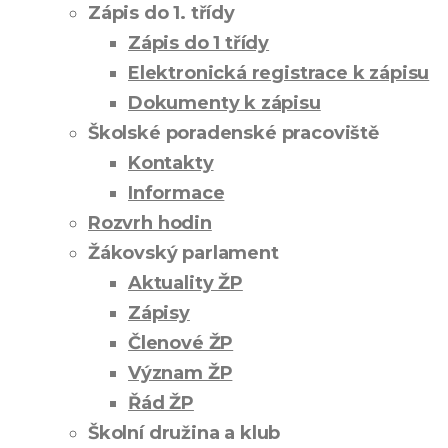
Zápis do 1. třídy
Zápis do 1 třídy
Elektronická registrace k zápisu
Dokumenty k zápisu
Školské poradenské pracoviště
Kontakty
Informace
Rozvrh hodin
Žákovský parlament
Aktuality ŽP
Zápisy
Členové ŽP
Význam ŽP
Řád ŽP
Školní družina a klub