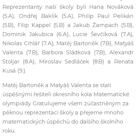
Reprezentanty naší školy byli Hana Nováková
(5.A), Ondřej Baklík (5.A), Philip Paul Pelikán
(5.B), Filip Kappel (5.B) a Jakub Žampach (5.B),
Dominik Jakubica (6.A), Lucie Ševčíková (7.A),
Nikolas Cihlář (7.A), Matěj Bartoněk (7.B), Matyáš
Valenta (7.B), Barbora Sládková (7.B), Alexandr
Stoljar (8.A), Miroslav Sedláček (8.B) a Renata
Kusá (9.).
Matěj Bartoněk a Matyáš Valenta se stali
úspěšnými řešiteli okresního kola Matematické
olympiády. Gratulujeme všem zúčastněným za
pěknou reprezentaci školy a přejeme mnoho
matematických úspěchů do dalšího školního
roku.