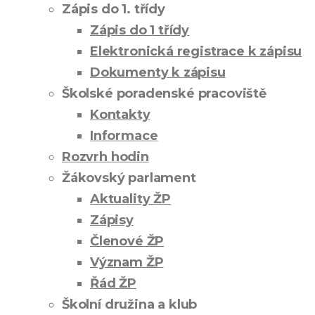
Zápis do 1. třídy
Zápis do 1 třídy
Elektronická registrace k zápisu
Dokumenty k zápisu
Školské poradenské pracoviště
Kontakty
Informace
Rozvrh hodin
Žákovský parlament
Aktuality ŽP
Zápisy
Členové ŽP
Význam ŽP
Řád ŽP
Školní družina a klub