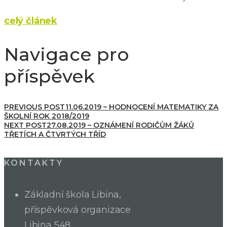
celý článek
Navigace pro
příspěvek
PREVIOUS POST
11.06.2019 – HODNOCENÍ MATEMATIKY ZA
ŠKOLNÍ ROK 2018/2019
NEXT POST
27.08.2019 – OZNÁMENÍ RODIČŮM ŽÁKŮ
TŘETÍCH A ČTVRTÝCH TŘÍD
KONTAKTY
Základní škola Libina,
příspěvková organizace
Libina 548