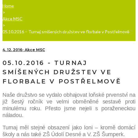
Home
>
Akce MSC
>
05.10.2016 – Turnaj smíšených družstev ve florbale v Postřelmově
4. 12. 2016
Akce MSC
05.10.2016 - TURNAJ
SMÍŠENÝCH DRUŽSTEV VE
FLORBALE V POSTŘELMOVĚ
Naše družstvo se vydalo obhajovat loňské prvenství na
již šestý ročník ve velmi obměněné sestavě proti
minulému roku. Přesto jsme nejeli s poraženeckou
náladou.
Turnaj měl stejné obsazení jako loni – kromě domácí
školy a nás také ZŠ Údolí Desné a V. ZŠ Šumperk.