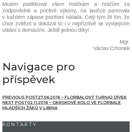
Musím poděkovat všem hráčkám a hráčům za
zodpovědné a poctivé výkony, na lavičce panovala
v každém zápase pozitivní nálada. Celý tým žil tím, že
chce zvítězit a dokázal to i v nepříznivě se vyvíjejícím
utkání s domácími. Ještě jednou díky!
Mgr.
Václav Crhonek
Navigace pro
příspěvek
PREVIOUS POST
27.06.2016 – FLORBALOVÝ TURNAJ DÍVEK
NEXT POST
02.11.2016 – OKRSKOVÉ KOLO VE FLORBALE
MLADŠÍCH ŽÁKŮ V LIBINA
KONTAKTY