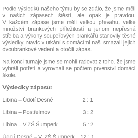
Podle výsledků našeho týmu by se zdálo, že jsme měli
v našich zápasech štěstí, ale opak je pravdou.
V každém zápase jsme měli velkou převahu, velké
množství brankových příležitostí a jenom nepřesná
střelba a výkony soupeřových brankářů stanovily těsné
výsledky. Navíc v utkání s domácími naši smazali jejich
dvoubrankové vedení a otočili zápas.
Na konci turnaje jsme se mohli radovat z toho, že jsme
vyhráli potřetí a vyrovnali se počtem prvenství domácí
škole.
Výsledky zápasů:
Libina – Údolí Desné 2 : 1
Libina – Postřelmov 3 : 2
Libina – V.ZŠ Šumperk 5 : 2
Údolí Desné – V. ZŠ Šumperk 12 : 1