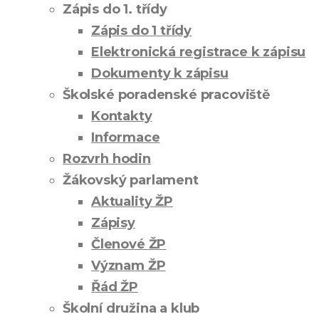
Zápis do 1. třídy
Zápis do 1 třídy
Elektronická registrace k zápisu
Dokumenty k zápisu
Školské poradenské pracoviště
Kontakty
Informace
Rozvrh hodin
Žákovský parlament
Aktuality ŽP
Zápisy
Členové ŽP
Význam ŽP
Řád ŽP
Školní družina a klub