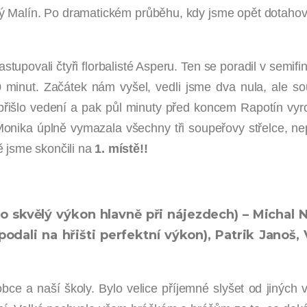
vý Malín. Po dramatickém průběhu, kdy jsme opět dotahoval
astupovali čtyři florbalisté Asperu. Ten se poradil v semi
0 minut. Začátek nám vyšel, vedli jsme dva nula, ale so
řišlo vedení a pak půl minuty před koncem Rapotín vyro
Monika úplně vymazala všechny tři soupeřovy střelce, n
ě jsme skončili na
1. místě!!
 skvělý výkon hlavně při nájezdech) – Michal Na
dali na hřišti perfektní výkon), Patrik Janoš, 
ce a naší školy. Bylo velice příjemné slyšet od jiných 