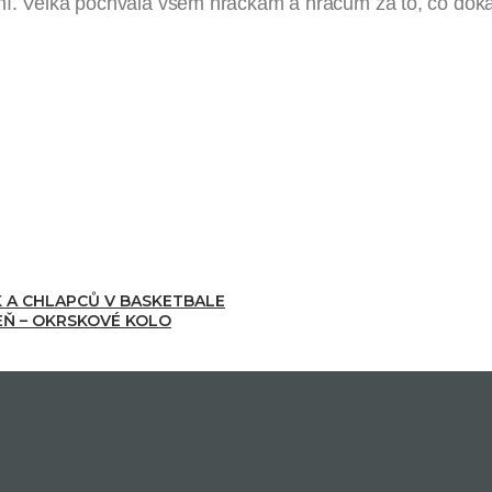
ání. Velká pochvala všem hráčkám a hráčům za to, co doká
Mgr. Vá
EK A CHLAPCŮ V BASKETBALE
PEŇ – OKRSKOVÉ KOLO