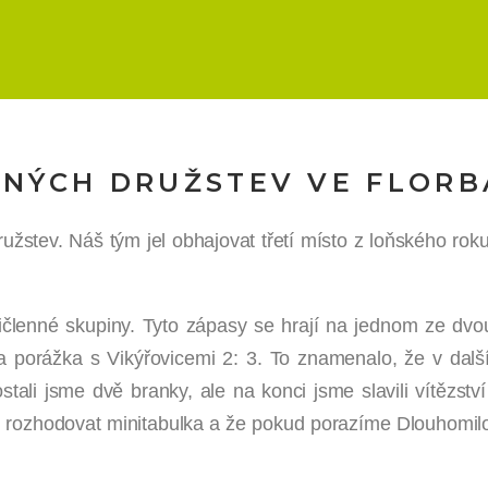
ŠENÝCH DRUŽSTEV VE FLOR
ružstev. Náš tým jel obhajovat třetí místo z loňského rok
tičlenné skupiny. Tyto zápasy se hrají na jednom ze dv
řišla porážka s Vikýřovicemi 2: 3. To znamenalo, že v dal
ali jsme dvě branky, ale na konci jsme slavili vítězství
e rozhodovat minitabulka a že pokud porazíme Dlouhomilo