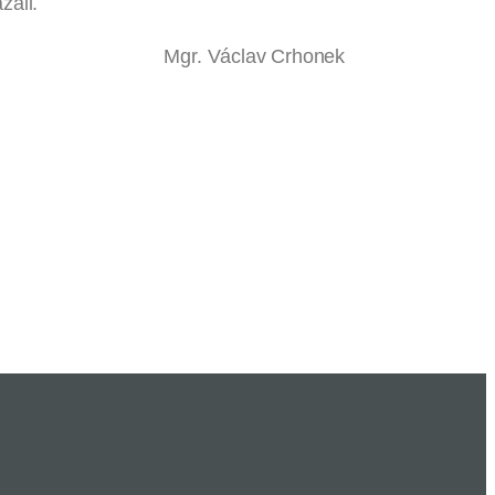
zali.
clav Crhonek