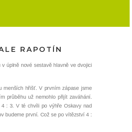
BALE RAPOTÍN
u v úplně nové sestavě hlavně ve dvojici
ou menších hřišť. V prvním zápase jsme
ším průběhu už nemohlo přijít zaváhání.
 4 : 3. V té chvíli po výhře Oskavy nad
v budeme první. Což se po vítězství 4 :