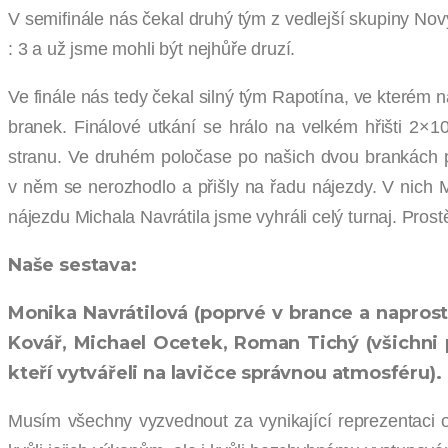
V semifinále nás čekal druhý tým z vedlejší skupiny No
: 3 a už jsme mohli být nejhůře druzí.
Ve finále nás tedy čekal silný tým Rapotína, ve kterém n
branek. Finálové utkání se hrálo na velkém hřišti 2×1
stranu. Ve druhém poločase po našich dvou brankách p
v něm se nerozhodlo a přišly na řadu nájezdy. V nich 
nájezdu Michala Navrátila jsme vyhráli celý turnaj. Prost
Naše sestava:
Monika Navrátilová (poprvé v brance a naprosto
Kovář, Michael Ocetek, Roman Tichý (všichni po
kteří vytvářeli na lavičce správnou atmosféru).
Musím všechny vyzvednout za vynikající reprezentaci ob