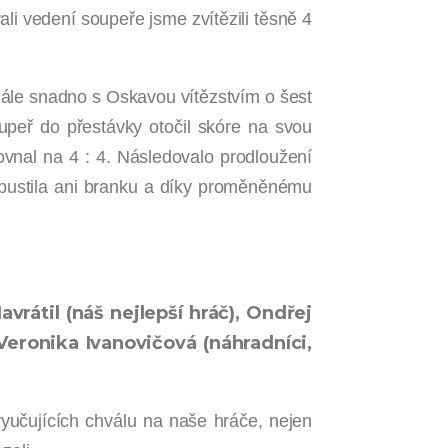
i vedení soupeře jsme zvítězili těsně 4
finále snadno s Oskavou vítězstvím o šest
upeř do přestávky otočil skóre na svou
vnal na 4 : 4. Následovalo prodloužení
epustila ani branku a díky proměněnému
vrátil (náš nejlepší hráč), Ondřej
Veronika Ivanovičová (náhradníci,
vyučujících chválu na naše hráče, nejen