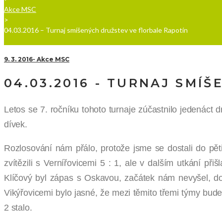
Akce MSC
>
04.03.2016 – Turnaj smíšených družstev ve florbale Rapotín
9. 3. 2016
Akce MSC
04.03.2016 - TURNAJ SMÍ
Letos se 7. ročníku tohoto turnaje zúčastnilo jedenáct d
dívek.
Rozlosování nám přálo, protože jsme se dostali do pě
zvítězili s Vernířovicemi 5 : 1, ale v dalším utkání p
Klíčový byl zápas s Oskavou, začátek nám nevyšel, dost
Vikýřovicemi bylo jasné, že mezi těmito třemi týmy bud
2 stalo.