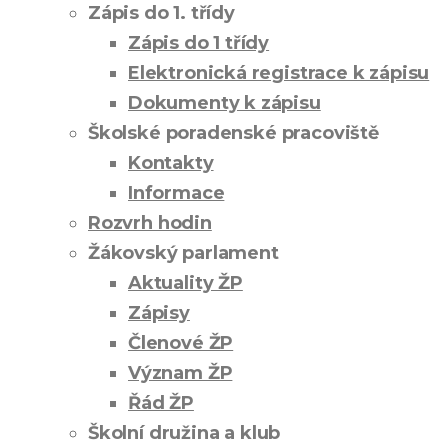
Zápis do 1. třídy
Zápis do 1 třídy
Elektronická registrace k zápisu
Dokumenty k zápisu
Školské poradenské pracoviště
Kontakty
Informace
Rozvrh hodin
Žákovský parlament
Aktuality ŽP
Zápisy
Členové ŽP
Význam ŽP
Řád ŽP
Školní družina a klub