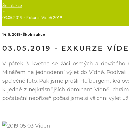
Školní akce
>
03.05.2019 – Exkurze Vídeň 2019
14. 5. 2019
Školní akce
03.05.2019 - EXKURZE VÍD
V pátek 3. května se žáci osmých a devátého r
Minářem na jednodenní výlet do Vídně. Podívali 
společné foto. Pak jsme prošli Hofburgem, králo
k jedné z nejkrásnějších dominant Vídně, chrám
počáteční nepřízeň počasí jsme si všichni výlet už