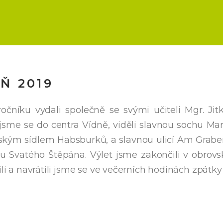
EŇ 2019
očníku vydali společně se svými učiteli Mgr. J
jsme se do centra Vídně, viděli slavnou sochu Mar
vským sídlem Habsburků, a slavnou ulicí Am Graben
u Svatého Štěpána. Výlet jsme zakončili v obrov
ili a navrátili jsme se ve večerních hodinách zpátk