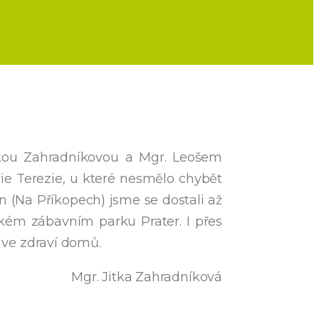
itkou Zahradníkovou a Mgr. Leošem
ie Terezie, u které nesmělo chybět
 (Na Příkopech) jsme se dostali až
ském zábavním parku Prater. I přes
y ve zdraví domů.
Mgr. Jitka Zahradníková