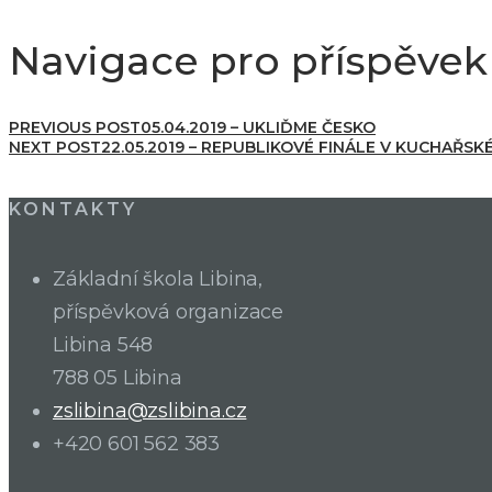
Navigace pro příspěvek
PREVIOUS POST
05.04.2019 – UKLIĎME ČESKO
NEXT POST
22.05.2019 – REPUBLIKOVÉ FINÁLE V KUCHAŘSK
KONTAKTY
Základní škola Libina,
příspěvková organizace
Libina 548
788 05 Libina
zslibina@zslibina.cz
+420 601 562 383