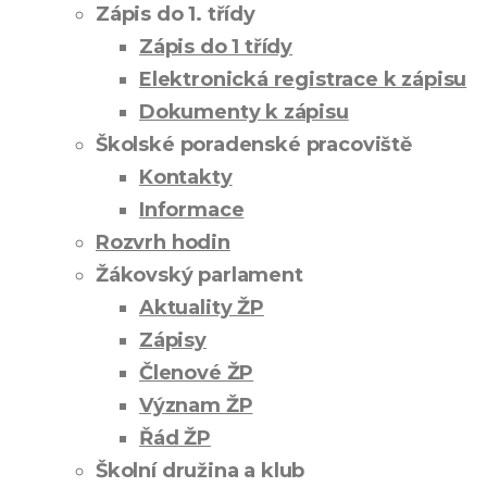
Zápis do 1. třídy
Zápis do 1 třídy
Elektronická registrace k zápisu
Dokumenty k zápisu
Školské poradenské pracoviště
Kontakty
Informace
Rozvrh hodin
Žákovský parlament
Aktuality ŽP
Zápisy
Členové ŽP
Význam ŽP
Řád ŽP
Školní družina a klub