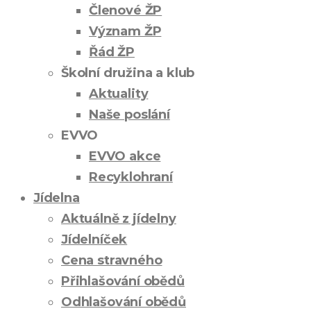
Členové ŽP
Význam ŽP
Řád ŽP
Školní družina a klub
Aktuality
Naše poslání
EVVO
EVVO akce
Recyklohraní
Jídelna
Aktuálně z jídelny
Jídelníček
Cena stravného
Přihlašování obědů
Odhlašování obědů