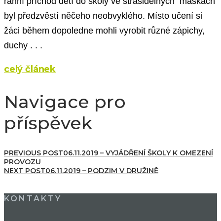
ranní příchod dětí do školy ve strašidelných maskách
byl předzvěstí něčeho neobvyklého. Místo učení si
žáci během dopoledne mohli vyrobit různé zápichy,
duchy . . .
celý článek
Navigace pro
příspěvek
PREVIOUS POST
06.11.2019 – VYJÁDŘENÍ ŠKOLY K OMEZENÍ
PROVOZU
NEXT POST
06.11.2019 – PODZIM V DRUŽINĚ
KONTAKTY