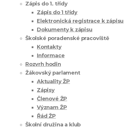
Zápis do 1. třídy
Zápis do 1 třídy
Elektronická registrace k zápisu
Dokumenty k zápisu
Školské poradenské pracoviště
Kontakty
Informace
Rozvrh hodin
Žákovský parlament
Aktuality ŽP
Zápisy
Členové ŽP
Význam ŽP
Řád ŽP
Školní družina a klub