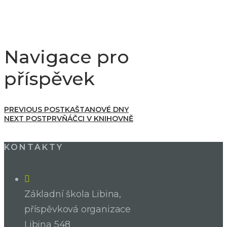
Navigace pro
příspěvek
PREVIOUS POST
KAŠTANOVÉ DNY
NEXT POST
PRVŇÁČCI V KNIHOVNĚ
KONTAKTY
Základní škola Libina,
příspěvková organizace
Libina 548