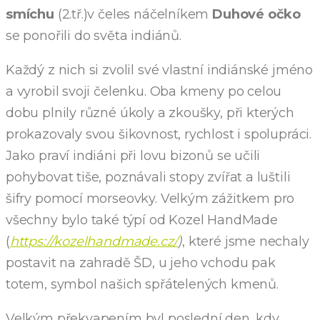
smíchu
(2.tř.)v čeles náčelníkem
Duhové očko
se ponořili do světa indiánů.
Každý z nich si zvolil své vlastní indiánské jméno
a vyrobil svoji čelenku. Oba kmeny po celou
dobu plnily různé úkoly a zkoušky, při kterých
prokazovaly svou šikovnost, rychlost i spolupráci.
Jako praví indiáni při lovu bizonů se učili
pohybovat tiše, poznávali stopy zvířat a luštili
šifry pomocí morseovky. Velkým zážitkem pro
všechny bylo také týpí od Kozel HandMade
(
https://kozelhandmade.cz/
)
, které jsme nechaly
postavit na zahradě ŠD, u jeho vchodu pak
totem, symbol našich spřátelených kmenů.
Velkým překvapením byl poslední den, kdy