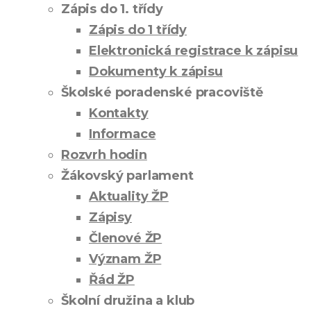
Zápis do 1. třídy
Zápis do 1 třídy
Elektronická registrace k zápisu
Dokumenty k zápisu
Školské poradenské pracoviště
Kontakty
Informace
Rozvrh hodin
Žákovský parlament
Aktuality ŽP
Zápisy
Členové ŽP
Význam ŽP
Řád ŽP
Školní družina a klub