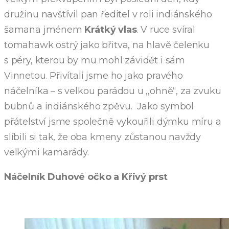
družinu navštívil pan ředitel v roli indiánského
šamana jménem
Krátký vlas
. V ruce svíral
tomahawk ostrý jako břitva, na hlavě čelenku
s péry, kterou by mu mohl závidět i sám
Vinnetou. Přivítali jsme ho jako pravého
náčelníka – s velkou parádou u ,,ohně“, za zvuku
bubnů a indiánského zpěvu. Jako symbol
přátelství jsme společně vykouřili dýmku míru a
slíbili si tak, že oba kmeny zůstanou navždy
velkými kamarády.
Náčelník Duhové očko a Křivý prst