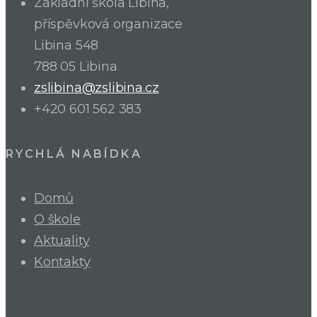
Základní škola Libina,
příspěvková organizace
Libina 548
788 05 Libina
zslibina@zslibina.cz
+420 601 562 383
RYCHLÁ NABÍDKA
Domů
O škole
Aktuality
Kontakty