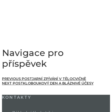
Navigace pro
příspěvek
PREVIOUS POST
JARNÍ ZPÍVÁNÍ V TĚLOCVIČNĚ
NEXT POST
KLOBOUKOVÝ DEN A BLÁZNIVÉ ÚČESY
KONTAKTY