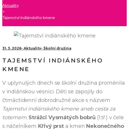
Aktuality
>
Tajemství indiánského kmene
31. 3. 2026
Aktuality
Školní družina
TAJEMSTVÍ INDIÁNSKÉHO
KMENE
V uplynulých dnech se školní družina proměnila
v indiánskou vesnici. Děti se zapojily do
čtrnáctidenní dobrodružné akce s názvem
Tajemství indiánského kmene aneb cesta za
totemem
.
Strážci
Vysmátých bobrů
(1.tř.) v čele
s náčelníkem
Křivý prst
a kmen
Nekonečného