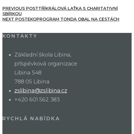
PREVIOUS POST
TŘÍKRÁLOVÁ LAŤKA S CHARITATIVNÍ
SBÍRKOU
NEXT POST
EKOPROGRAM TONDA OBAL NA CESTÁCH
KONTAKTY
Základní škola Libina,
příspěvková organizace
Libina 548
788 05 Libina
zslibina@zslibina.cz
+420 601 562 383
RYCHLÁ NABÍDKA