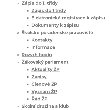
Zápis do 1. třídy
Zápis do 1 třídy
Elektronická registrace k zápisu
Dokumenty k zápisu
Školské poradenské pracoviště
Kontakty
Informace
Rozvrh hodin
Žákovský parlament
Aktuality ŽP
Zápisy
Členové ŽP
Význam ŽP
Řád ŽP
Školní družina a klub