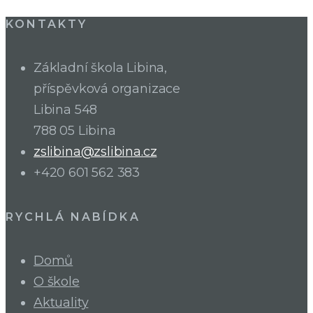
KONTAKTY
Základní škola Libina,
příspěvková organizace
Libina 548
788 05 Libina
zslibina@zslibina.cz
+420 601 562 383
RYCHLÁ NABÍDKA
Domů
O škole
Aktuality